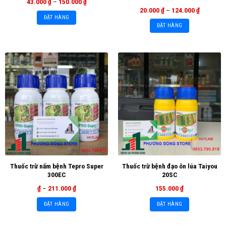
43.000
₫
–
150.000
₫
20.000
₫
–
124.000
₫
ĐẶT HÀNG
ĐẶT HÀNG
Thuốc trừ nấm bệnh Tepro Super
Thuốc trừ bệnh đạo ôn lúa Taiyou
300EC
20SC
₫
–
211.000
₫
155.000
₫
ĐẶT HÀNG
ĐẶT HÀNG