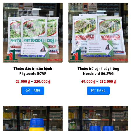
Thuốc đặc trị nấm bệnh
Thuốc trừ bệnh cây trồng
Phytocide 50WP
Norshield 86.2WG
25.000
₫
–
220.000
₫
49.000
₫
–
212.000
₫
ĐẶT HÀNG
ĐẶT HÀNG