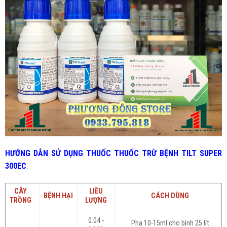
HƯỚNG DẪN SỬ DỤNG THUỐC
THUỐC TRỪ
BỆNH TILT SUPER
300EC
.
CÂY
LIỀU
BỆNH HẠI
CÁCH DÙNG
TRỒNG
LƯỢNG
0.04 -
Pha 10-15ml cho bình 25 lít