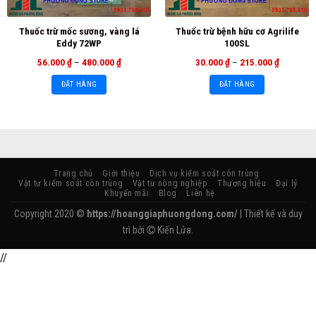
Thuốc trừ mốc sương, vàng lá
Thuốc trừ bệnh hữu cơ Agrilife
Eddy 72WP
100SL
56.000
₫
–
480.000
₫
30.000
₫
–
215.000
₫
ĐẶT HÀNG
ĐẶT HÀNG
Trang chủ
Giới thiệu
Dịch vụ kiểm soát côn trùng
Vật tư kiểm soát côn trùng
Vật tư nông nghiệp
Thương hiệu
Đại lý
Khuyến mãi
Blog
Liên hệ
Copyright 2020 ©
https://hoanggiaphuongdong.com/
| Thiết kế và duy
trì bởi
Kiến Lửa.
//