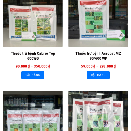
Thuốc trừ bệnh Cabrio Top
Thuốc trừ bệnh Acrobat MZ
600WG
90/600 WP
90.000
₫
–
350.000
₫
59.000
₫
–
293.000
₫
ĐẶT HÀNG
ĐẶT HÀNG