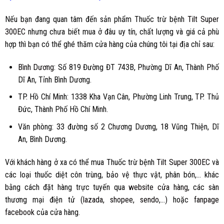
Nếu bạn đang quan tâm đến sản phẩm
Thuốc trừ bệnh
Tilt Super
300EC
nhưng chưa biết mua ở đâu uy tín, chất lượng và giá cả phù
hợp thì bạn có thể ghé thăm cửa hàng của chúng tôi tại địa chỉ sau:
Bình Dương
: Số 819 Đường ĐT 743B, Phường Dĩ An, Thành Phố
Dĩ An, Tỉnh Bình Dương.
TP. Hồ Chí Minh:
1338 Kha Vạn Cân, Phường Linh Trung, TP. Thủ
Đức, Thành Phố Hồ Chí Minh.
Văn phòng:
33 đường số 2 Chương Dương, 18 Vũng Thiện, Dĩ
An, Bình Dương.
Với khách hàng ở xa có thể mua
Thuốc trừ bệnh
Tilt Super 300EC
và
các loại thuốc diệt côn trùng, bảo vệ thực vật, phân bón,… khác
bằng cách đặt hàng trực tuyến qua
website cửa hàng
, các sàn
thương mại điện tử (
lazada
,
shopee
,
sendo
,...) hoặc
fanpage
facebook
của cửa hàng.