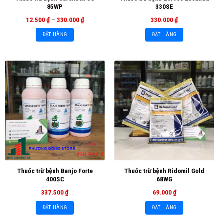
85WP
330SE
12.500
₫
–
330.000
₫
330.000
₫
ĐẶT HÀNG
ĐẶT HÀNG
Thuốc trừ bệnh Banjo Forte
Thuốc trừ bệnh Ridomil Gold
400SC
68WG
337.500
₫
69.000
₫
ĐẶT HÀNG
ĐẶT HÀNG