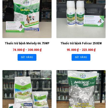
Thuốc trừ bệnh Melody 66.75WP
Thuốc trừ bệnh Folicur 250EW
74.000
₫
–
300.000
₫
95.000
₫
–
223.000
₫
ĐẶT HÀNG
ĐẶT HÀNG