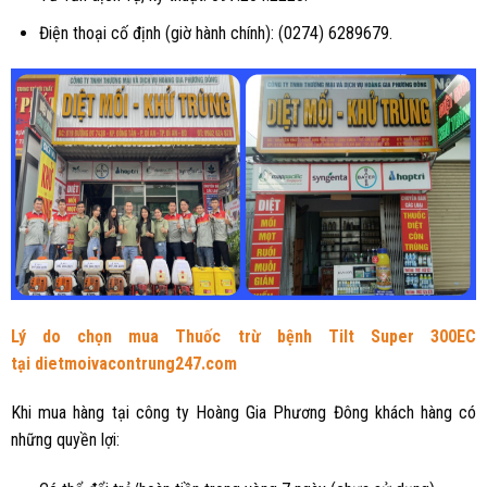
Điện thoại cố định (giờ hành chính): (0274) 6289679.
Lý do chọn mua
Thuốc
trừ bệnh Tilt Super 300EC
tại
dietmoivacontrung247.com
Khi mua hàng tại công ty Hoàng Gia Phương Đông khách hàng có
những quyền lợi: