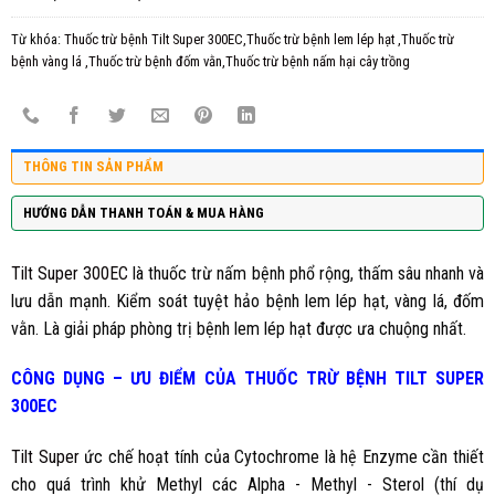
Từ khóa:
Thuốc trừ bệnh Tilt Super 300EC,Thuốc trừ bệnh lem lép hạt ,Thuốc trừ
bệnh vàng lá ,Thuốc trừ bệnh đốm vằn,Thuốc trừ bệnh nấm hại cây trồng
THÔNG TIN SẢN PHẨM
HƯỚNG DẪN THANH TOÁN & MUA HÀNG
Tilt Super 300EC
là thuốc trừ nấm bệnh phổ rộng, thấm sâu nhanh và
lưu dẫn mạnh. Kiểm soát tuyệt hảo bệnh lem lép hạt, vàng lá, đốm
vằn. Là giải pháp phòng trị bệnh lem lép hạt được ưa chuộng nhất.
CÔNG DỤNG – ƯU ĐIỂM CỦA
THUỐC TRỪ
BỆNH TILT SUPER
300EC
Tilt Super
ức chế hoạt tính của Cytochrome là hệ Enzyme cần thiết
cho quá trình khử Methyl các Alpha - Methyl - Sterol (thí dụ