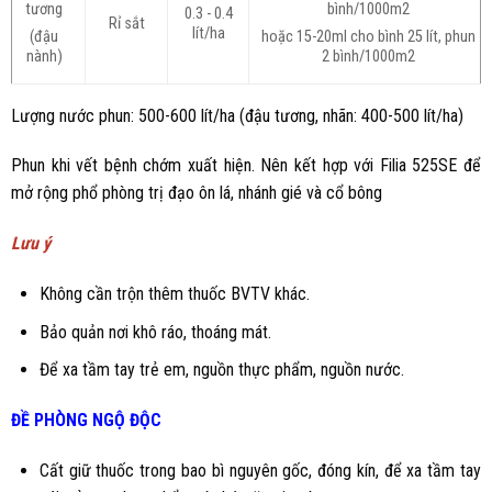
tương
bình/1000m2
0.3 - 0.4
Rỉ sắt
lít/ha
(đậu
hoặc 15-20ml cho bình 25 lít, phun
nành)
2 bình/1000m2
Lượng nước phun: 500-600 lít/ha (đậu tương, nhãn: 400-500 lít/ha)
Phun khi vết bệnh chớm xuất hiện. Nên kết hợp với Filia 525SE để
mở rộng phổ phòng trị đạo ôn lá, nhánh gié và cổ bông
Lưu ý
Không cần trộn thêm thuốc BVTV khác.
Bảo quản nơi khô ráo, thoáng mát.
Để xa tầm tay trẻ em, nguồn thực phẩm, nguồn nước.
ĐỀ PHÒNG NGỘ ĐỘC
Cất giữ thuốc trong bao bì nguyên gốc, đóng kín, để xa tầm tay