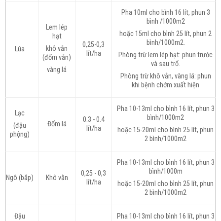
Pha 10ml cho bình 16 lít, phun 3
bình /1000m2
Lem lép
hoặc 15ml cho bình 25 lít, phun 2
hạt
bình/1000m2.
0,25-0,3
khô vằn
Lúa
lít/ha
Phòng trừ lem lép hạt: phun trước
(đốm vằn)
và sau trổ.
vàng lá
Phòng trừ khô vằn, vàng lá: phun
khi bệnh chớm xuất hiện
Pha 10-13ml cho bình 16 lít, phun 3
Lạc
bình/1000m2
0.3 - 0.4
Đốm lá
(đậu
lít/ha
hoặc 15-20ml cho bình 25 lít, phun
phộng)
2 bình/1000m2
Pha 10-13ml cho bình 16 lít, phun 3
bình/1000m
0,25 - 0,3
Ngô (bắp)
Khô vằn
lít/ha
hoặc 15-20ml cho bình 25 lít, phun
2 bình/1000m2
Đậu
Pha 10-13ml cho bình 16 lít, phun 3