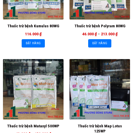
Thuốc trừ bệnh Kumulus 80WG
Thuốc trừ bệnh Polyram 80WG
116.000
₫
46.000
₫
–
213.000
₫
ĐẶT HÀNG
ĐẶT HÀNG
Thuốc trừ bệnh Map Lotus
Thuốc trừ bệnh Mataxyl 500WP
125WP