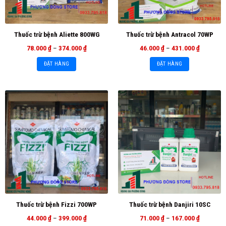
Thuốc trừ bệnh Aliette 800WG
Thuốc trừ bệnh Antracol 70WP
78.000
₫
–
374.000
₫
46.000
₫
–
431.000
₫
ĐẶT HÀNG
ĐẶT HÀNG
Thuốc trừ bệnh Fizzi 700WP
Thuốc trừ bệnh Danjiri 10SC
44.000
₫
–
399.000
₫
71.000
₫
–
167.000
₫