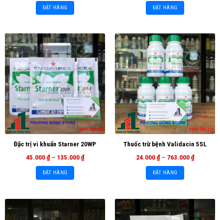
ĐẶT HÀNG
ĐẶT HÀNG
Đặc trị vi khuẩn Starner 20WP
Thuốc trừ bệnh Validacin 5SL
45.000
₫
–
135.000
₫
24.000
₫
–
763.000
₫
ĐẶT HÀNG
ĐẶT HÀNG