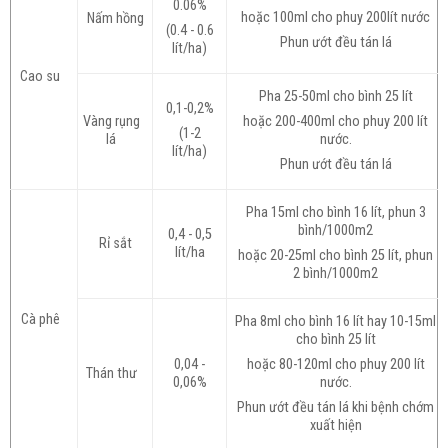
0.06%
hoặc 100ml cho phuy 200lít nước
Nấm hồng
(0.4 - 0.6
Phun ướt đều tán lá
lít/ha)
Cao su
Pha 25-50ml cho bình 25 lít
0,1-0,2%
Vàng rụng
hoặc 200-400ml cho phuy 200 lít
(1-2
lá
nước.
lít/ha)
Phun ướt đều tán lá
Pha 15ml cho bình 16 lít, phun 3
bình/1000m2
0,4 - 0,5
Rỉ sắt
lít/ha
hoặc 20-25ml cho bình 25 lít, phun
2 bình/1000m2
Cà phê
Pha 8ml cho bình 16 lít hay 10-15ml
cho bình 25 lít
0,04 -
hoặc 80-120ml cho phuy 200 lít
Thán thư
0,06%
nước.
Phun ướt đều tán lá khi bệnh chớm
xuất hiện