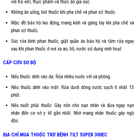
với trẻ em, thực phẩm và thức ăn gia súc.
Không ăn uống, hút thuốc khi pha chế và phun xịt thuốc.
Mặc đồ bảo hộ lao động, mang kính và găng tay khi pha chế và
phun xịt thuốc.
Súc rửa bình phun thuốc, giặt quần áo bảo hộ và tắm rửa ngay
sau khi phun thuốc ở nơi xa ao, hồ, nước sử dụng sinh hoạt.
CẤP CỨU SƠ BỘ
Nếu thuốc dính vào da: Rửa nhiều nước với xà phòng.
Nều thuốc dính vào mắt: Rửa dưới dòng nước sạch ít nhất 15
phút.
Nếu nuốt phải thuốc: Gây nôn cho nạn nhân và đưa ngay nạn
nhân đến cơ sở y tế gần nhất. Nhớ mang nhãn thuốc gây ngộ
độc.
ĐỊA CHỈ MUA
THUỐC TRỪ BỆNH TILT SUPER 300EC