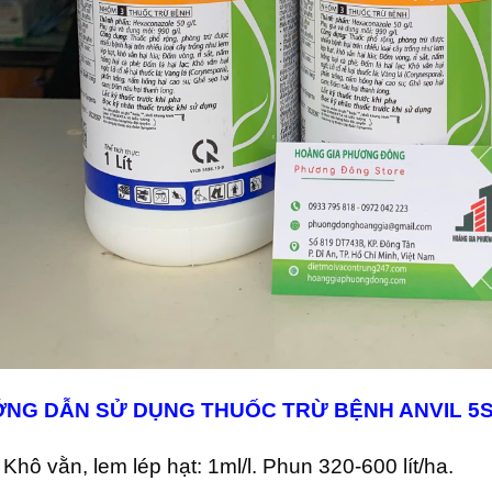
NG DẪN SỬ DỤNG THUỐC TRỪ
BỆNH ANVIL 5
 Khô vằn, lem lép hạt: 1ml/l. Phun 320-600 lít/ha.