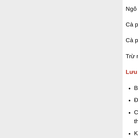
Ngô 
Cà p
Cà p
Trừ r
Lưu
B
Đ
C
t
K