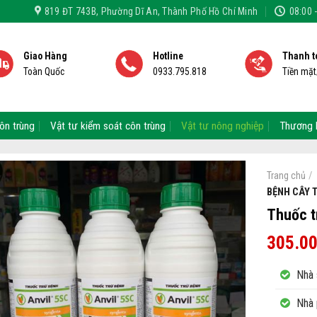
819 ĐT 743B, Phường Dĩ An, Thành Phố Hồ Chí Minh
08:00 
Giao Hàng
Hotline
Thanh t
Toàn Quốc
0933.795.818
Tiền mặ
ôn trùng
Vật tư kiểm soát côn trùng
Vật tư nông nghiệp
Thương 
/
Trang chủ
BỆNH CÂY 
Thuốc t
305.0
Nhà 
Nhà 