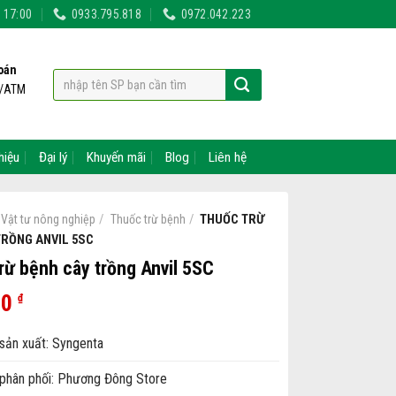
- 17:00
0933.795.818
0972.042.223
oán
t/ATM
hiệu
Đại lý
Khuyến mãi
Blog
Liên hệ
/
/
THUỐC TRỪ
Vật tư nông nghiệp
Thuốc trừ bệnh
TRỒNG ANVIL 5SC
rừ bệnh cây trồng Anvil 5SC
00
₫
sản xuất: Syngenta
phân phối: Phương Đông Store