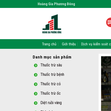
Skip
Hoàng Gia Phương Đông
to
content
Trang chủ
Giới thiệu
Dịch vụ kiểm soát c
Danh mục sản phẩm
Thuốc trừ sâu
Thuốc trừ bệnh
Thuốc trừ cỏ
Thuốc trừ ốc
Diệt ruồi vàng