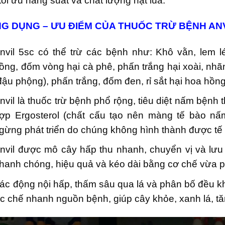
tối ưu năng suất và chất lượng hạt lúa.
G DỤNG – ƯU ĐIỂM CỦA THUỐC TRỪ
BỆNH ANV
nvil 5sc
có thể trừ các bệnh như: Khô vằn, lem lép
ồng, đốm vòng hại cà phê, phấn trắng hại xoài, nhãn,
đậu phộng), phấn trắng, đốm đen, rỉ sắt hại hoa hồn
nvil là thuốc trừ bệnh phổ rộng, tiêu diệt nấm bệnh
ợp Ergosterol (chất cấu tạo nên màng tế bào nấ
gừng phát triển do chúng không hình thành được tế
nvil được mô cây hấp thu nhanh, chuyển vị và lư
hanh chóng, hiệu quả và kéo dài bằng cơ chế vừa p
ác động nội hấp, thấm sâu qua lá và phân bố đều kh
c chế nhanh nguồn bệnh, giúp cây khỏe, xanh lá, t