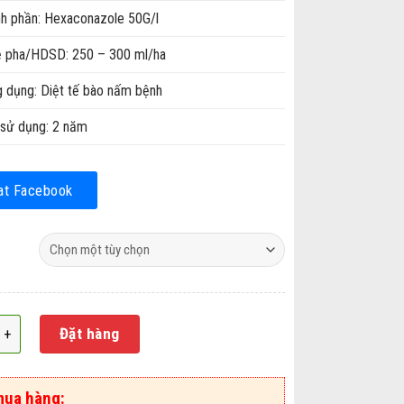
h phần: Hexaconazole 50G/l
ệ pha/HDSD: 250 – 300 ml/ha
 dụng: Diệt tế bào nấm bệnh
sử dụng: 2 năm
at Facebook
bệnh cây trồng Anvil 5SC số lượng
Đặt hàng
mua hàng: