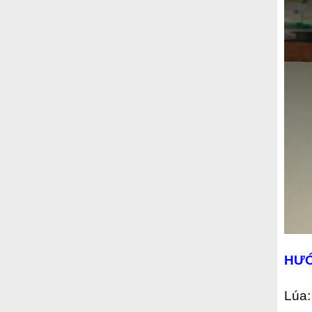
HƯỚ
Lúa: