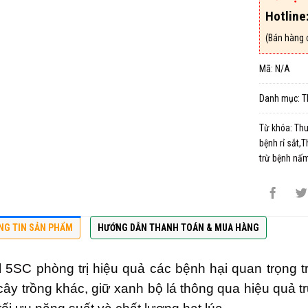
Hotline
(Bán hàng 
Mã:
N/A
Danh mục:
T
Từ khóa:
Thu
bệnh rỉ sắt,
trừ bệnh nấm
NG TIN SẢN PHẨM
HƯỚNG DẪN THANH TOÁN & MUA HÀNG
l 5SC
phòng trị hiệu quả các bệnh hại quan trọng tr
 cây trồng khác, giữ xanh bộ lá thông qua hiệu quả 