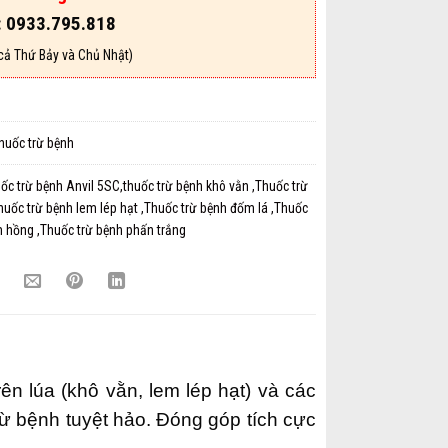
: 0933.795.818
cả Thứ Bảy và Chủ Nhật)
huốc trừ bệnh
ốc trừ bệnh Anvil 5SC,thuốc trừ bệnh khô vằn ,Thuốc trừ
Thuốc trừ bệnh lem lép hạt ,Thuốc trừ bệnh đốm lá ,Thuốc
 hồng ,Thuốc trừ bệnh phấn trắng
ên lúa (khô vằn, lem lép hạt) và các
trừ bệnh tuyệt hảo. Đóng góp tích cực