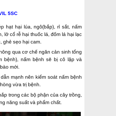
IL 5SC
 hạt hại lúa, ngô(bắp), rỉ sắt, nấm
 lở cổ rễ hại thuốc lá, đốm lá hại lạc
g, ghẻ sẹo hại cam.
 thông qua cơ chế ngăn cản sinh tổng
m bệnh), nấm bệnh sẽ bị cô lập và
 bào mới.
u dẫn mạnh nên kiểm soát nấm bệnh
hòng vừa trị bệnh.
ắp trong các bộ phận của cây trồng,
ăng năng suất và phẩm chất.