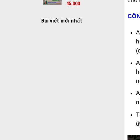
cho 
45.000
CÔN
Bài viết mới nhất
A
h
(
A
h
n
A
n
T
ứ