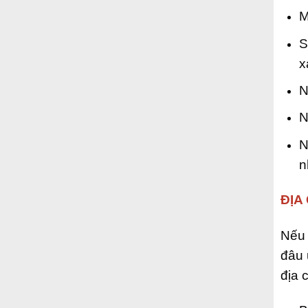
M
S
x
N
N
N
n
ĐỊA
Nếu
đâu 
địa 