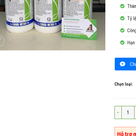
Thàn
Tỷ l
Công
Hạn 
Ch
Chọn loại:
Thuốc trừ 
Hỗ trợ 