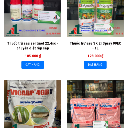
Thuốc trừ sâu sentinet 22,4sc -
Thuốc trừ sâu SK EnSpray 99EC
chuyên diệt rệp sáp
- 1L
105.000
₫
128.000
₫
ĐẶT HÀNG
ĐẶT HÀNG