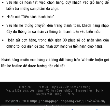
Sau khi đã hoàn tất việc chọn hàng, quý khách vào giỏ hàng để
kiểm tra những sản phẩm đã chọn.
Nhấn nút “Tiến hành thanh toán”.
Sau khi hệ thống chuyển đến trang thanh toán, khách hàng nhập
đầy đủ thông tin cá nhân và thông tin thanh toán vào biểu mẫu.
Hoàn tất đơn hàng, trong thời gian 30 phút sẽ có nhân viên của
chúng tôi gọi điện để xác nhận đơn hàng và tiến hành giao hàng.
Khách hàng muốn mua hàng vui lòng đặt hàng trên Website hoặc gọi
liên hệ hotline để được hướng dẫn chi tiết.
Trang chủ
Giới thiệu
Dịch vụ kiểm soát côn trùng
Vật tư kiểm soát côn trùng
Vật tư nông nghiệp
Thương hiệu
Đại lý
Khuyến mãi
Blog
Liên hệ
Copyright 2020 ©
https://hoanggiaphuongdong.com/
| Thiết kế và duy
trì bởi
Kiến Lửa.