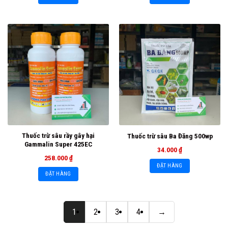
Thuốc trừ sâu rầy gây hại
Thuốc trừ sâu Ba Đăng 500wp
Gammalin Super 425EC
34.000
₫
258.000
₫
ĐẶT HÀNG
ĐẶT HÀNG
1
2
3
4
→