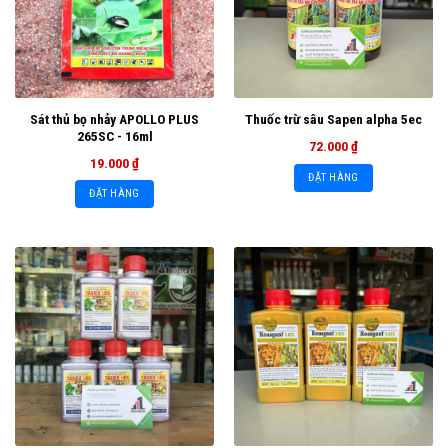
Sát thủ bọ nhảy APOLLO PLUS
Thuốc trừ sâu Sapen alpha 5ec
265SC - 16ml
72.000
₫
19.000
₫
ĐẶT HÀNG
ĐẶT HÀNG