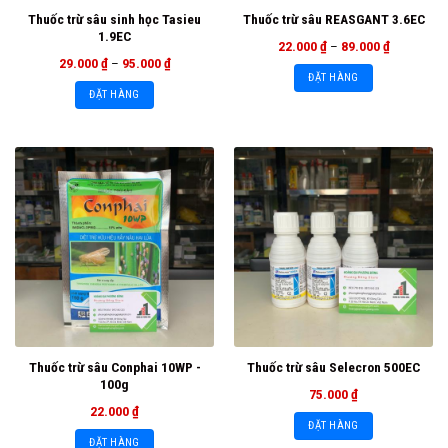
Thuốc trừ sâu sinh học Tasieu
Thuốc trừ sâu REASGANT 3.6EC
1.9EC
22.000
₫
–
89.000
₫
29.000
₫
–
95.000
₫
ĐẶT HÀNG
ĐẶT HÀNG
Thuốc trừ sâu Conphai 10WP -
Thuốc trừ sâu Selecron 500EC
100g
75.000
₫
22.000
₫
ĐẶT HÀNG
ĐẶT HÀNG