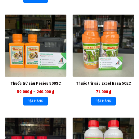
Thuốc trừ sâu Pesieu 500SC
Thuốc trừ sâu Excel Basa 50EC
59.000
₫
–
240.000
₫
71.000
₫
ĐẶT HÀNG
ĐẶT HÀNG