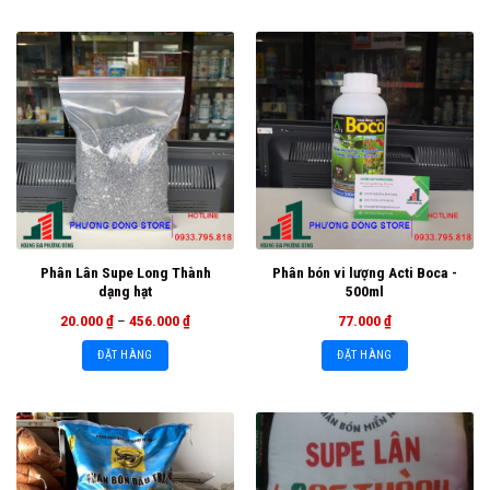
Phân Lân Supe Long Thành
Phân bón vi lượng Acti Boca -
dạng hạt
500ml
20.000
₫
–
456.000
₫
77.000
₫
ĐẶT HÀNG
ĐẶT HÀNG