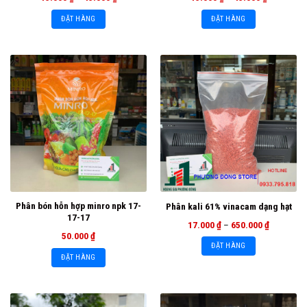
ĐẶT HÀNG
ĐẶT HÀNG
Phân bón hỗn hợp minro npk 17-
Phân kali 61% vinacam dạng hạt
17-17
17.000
₫
–
650.000
₫
50.000
₫
ĐẶT HÀNG
ĐẶT HÀNG