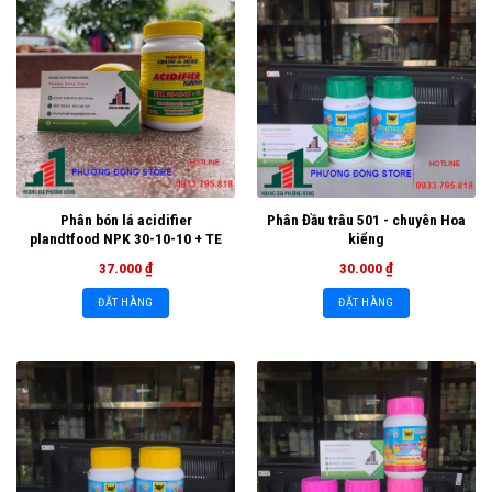
Phân bón lá acidifier
Phân Đầu trâu 501 - chuyên Hoa
plandtfood NPK 30-10-10 + TE
kiểng
37.000
₫
30.000
₫
ĐẶT HÀNG
ĐẶT HÀNG