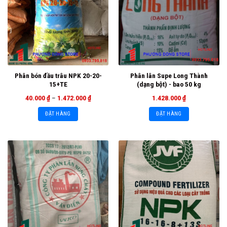
Phân bón đầu trâu NPK 20-20-
Phân lân Supe Long Thành
15+TE
(dạng bột) - bao 50 kg
40.000
₫
–
1.472.000
₫
1.428.000
₫
ĐẶT HÀNG
ĐẶT HÀNG