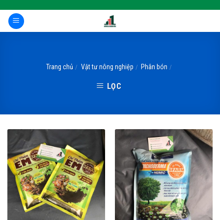
Skip
to
content
Trang chủ
Vật tư nông nghiệp
Phân bón
/
/
/
LỌC