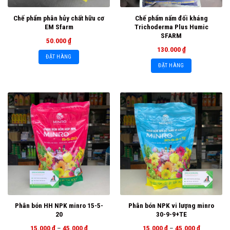
Chế phẩm phân hủy chất hữu cơ
Chế phẩm nấm đối kháng
EM Sfarm
Trichoderma Plus Humic
SFARM
50.000
₫
130.000
₫
ĐẶT HÀNG
ĐẶT HÀNG
Phân bón HH NPK minro 15-5-
Phân bón NPK vi lượng minro
20
30-9-9+TE
15.000
₫
–
45.000
₫
15.000
₫
–
45.000
₫