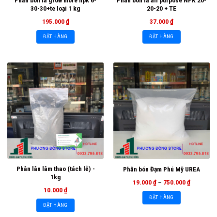
Phân bón lá grow more npk 6-
Phân bón lá all purpose NPK 20-
30-30+te loại 1 kg
20-20 + TE
195.000
₫
37.000
₫
ĐẶT HÀNG
ĐẶT HÀNG
Phân lân lâm thao (tách lẻ) -
Phân bón Đạm Phú Mỹ UREA
1kg
19.000
₫
–
750.000
₫
10.000
₫
ĐẶT HÀNG
ĐẶT HÀNG