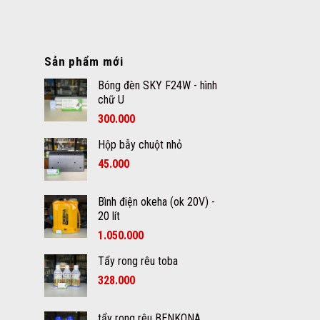
Sản phẩm mới
Bóng đèn SKY F24W - hình
chữ U
300.000
Hộp bẫy chuột nhỏ
45.000
Bình điện okeha (ok 20V) -
20 lít
1.050.000
Tẩy rong rêu toba
328.000
tẩy rong rêu BENKONA