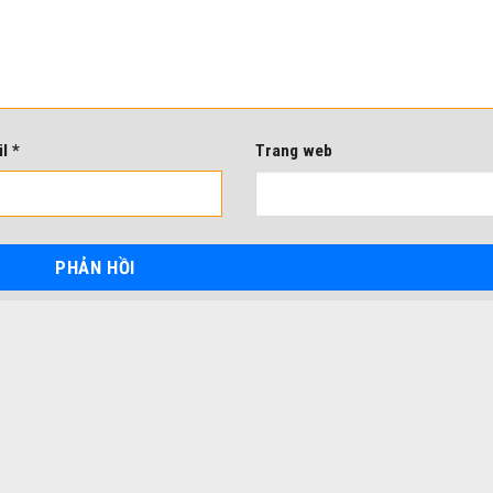
il
*
Trang web