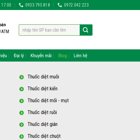
- 17:00
0933.795.818
0972.042.223
oán
t/ATM
hiệu
Đại lý
Khuyến mãi
Blog
Liên hệ
Thuốc diệt muỗi
Thuốc diệt kiến
Thuốc diệt mối - mọt
Thuốc diệt ruồi
Thuốc diệt gián
Thuốc diệt chuột