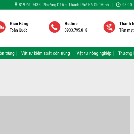
819 ĐT 743B, Phường Dĩ An, Thành Phố Hồ Chí Minh
08:00 
Giao Hàng
Hotline
Thanh t
Toàn Quốc
0933.795.818
Tiền mặ
ôn trùng
Vật tư kiểm soát côn trùng
Vật tư nông nghiệp
Thương 