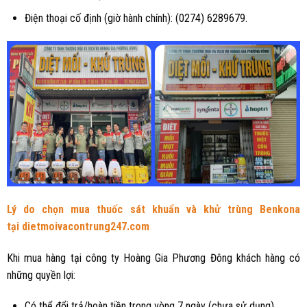
Điện thoại cố định (giờ hành chính): (0274) 6289679.
Lý do chọn mua thuốc sát khuẩn và khử trùng Benkona
tại
dietmoivacontrung247.com
Khi mua hàng tại công ty Hoàng Gia Phương Đông khách hàng có
những quyền lợi:
Có thể đổi trả/hoàn tiền trong vòng 7 ngày (chưa sử dụng).