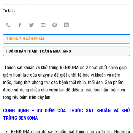
Từ khóa:
THÔNG TIN SẢN PHẨM
HƯỚNG DẪN THANH TOÁN & MUA HÀNG
Thuốc sát khuẩn và khử trùng BENKONA có 2 hoạt chất chính giúp
giảm hoạt lực của enzyme để giết chết tế bào vi khuẩn và nấm
mốc, đồng thời phòng trừ các bệnh thối nhũn, thối đen. Sản phẩm
được sử dụng nhiều cho vườn lan để điều trị các loại nấm bệnh và
rong rêu bám trên cây lan
CÔNG DỤNG – ƯU ĐIỂM CỦA THUỐC SÁT KHUẨN VÀ KHỬ
TRÙNG BENKONA
BENKONA dùng để sát khuẩn, sát trùng cho vườn lan. Ngoài ra