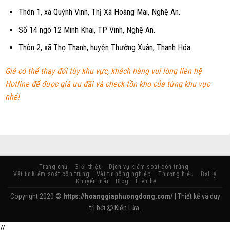
Thôn 1, xã Quỳnh Vinh, Thị Xã Hoàng Mai, Nghệ An.
Số 14 ngõ 12 Minh Khai, TP Vinh, Nghệ An.
Thôn 2, xã Thọ Thanh, huyện Thường Xuân, Thanh Hóa.
Giá có thể thay đổi tùy khu vực, khách hàng vui lòng liên hệ
Hotline để được giá ưu đãi và check tồn kho của từng khu vực
nhé!
Trang chủ
Giới thiệu
Dịch vụ kiểm soát côn trùng
Vật tư kiểm soát côn trùng
Vật tư nông nghiệp
Thương hiệu
Đại lý
Khuyến mãi
Blog
Liên hệ
Copyright 2020 ©
https://hoanggiaphuongdong.com/
| Thiết kế và duy
trì bởi
Kiến Lửa.
//