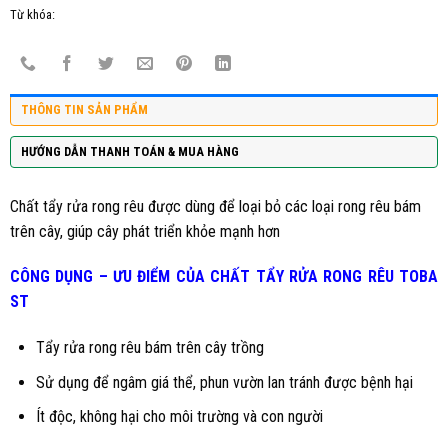
Từ khóa:
THÔNG TIN SẢN PHẨM
HƯỚNG DẪN THANH TOÁN & MUA HÀNG
Chất tẩy rửa rong rêu được dùng để loại bỏ các loại rong rêu bám
trên cây, giúp cây phát triển khỏe mạnh hơn
CÔNG DỤNG – ƯU ĐIỂM CỦA CHẤT TẨY RỬA RONG RÊU TOBA
ST
Tẩy rửa rong rêu bám trên cây trồng
Sử dụng để ngâm giá thể, phun vườn lan tránh được bệnh hại
Ít độc, không hại cho môi trường và con người