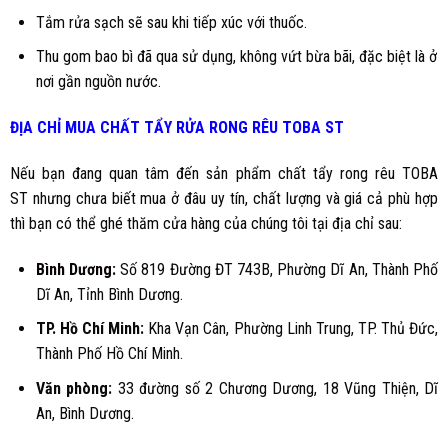
Tắm rửa sạch sẽ sau khi tiếp xúc với thuốc.
Thu gom bao bì đã qua sử dụng, không vứt bừa bãi, đặc biệt là ở
nơi gần nguồn nước.
ĐỊA CHỈ MUA
CHẤT TẨY RỬA RONG RÊU TOBA ST
Nếu bạn đang quan tâm đến sản phẩm chất tẩy rong rêu TOBA
ST nhưng chưa biết mua ở đâu uy tín, chất lượng và giá cả phù hợp
thì bạn có thể ghé thăm cửa hàng của chúng tôi tại địa chỉ sau:
Bình Dương
:
Số 819 Đường ĐT 743B, Phường Dĩ An, Thành Phố
Dĩ An, Tỉnh Bình Dương.
TP. Hồ Chí Minh:
Kha Vạn Cân, Phường Linh Trung, TP. Thủ Đức,
Thành Phố Hồ Chí Minh.
Văn phòng:
33 đường số 2 Chương Dương, 18 Vũng Thiện, Dĩ
An, Bình Dương.