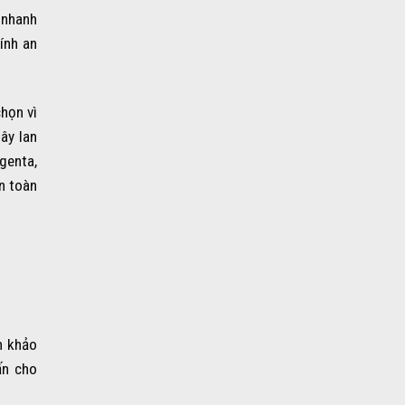
 nhanh
ính an
họn vì
lây lan
genta,
n toàn
h khảo
ấn cho