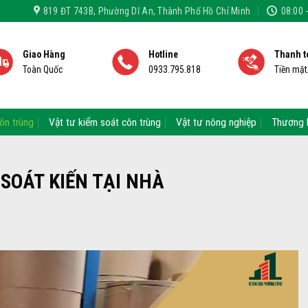
819 ĐT 743B, Phường Dĩ An, Thành Phố Hồ Chí Minh
08:00 
Giao Hàng
Hotline
Thanh t
Toàn Quốc
0933.795.818
Tiền mặ
ôn trùng
Vật tư kiểm soát côn trùng
Vật tư nông nghiệp
Thương 
M SOÁT KIẾN TẠI NHÀ