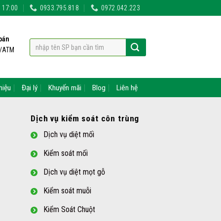
- 17:00
0933.795.818
0972.042.223
oán
t/ATM
hiệu
Đại lý
Khuyến mãi
Blog
Liên hệ
Dịch vụ kiểm soát côn trùng
Dịch vụ diệt mối
Kiểm soát mối
Dịch vụ diệt mọt gỗ
Kiểm soát muỗi
Kiểm Soát Chuột