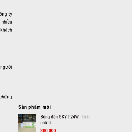
công ty
 nhiều
 khách
 người
 chứng
Sản phẩm mới
Bóng đèn SKY F24W - hình
chữ U
300.000