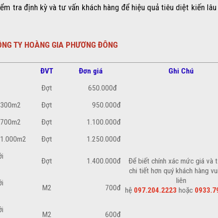
m tra định kỳ và tư vấn khách hàng để hiệu quả tiêu diệt kiến lâu
 CÔNG TY HOÀNG GIA PHƯƠNG ĐÔNG
ĐVT
Đơn giá
Ghi Chú
Đợt
650.000đ
i 300m2
Đợt
950.000đ
i 700m2
Đợt
1.100.000đ
i 1.000m2
Đợt
1.250.000đ
ới
Đợt
1.400.000đ
Để biết chính xác mức giá và 
chi tiết hơn quý khách hàng vu
liên
ới
M2
700đ
hệ
097.204.2223
hoặc
0933.7
ới
M2
600đ