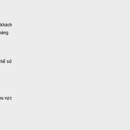
 khách
hàng.
thể sử
hu vực