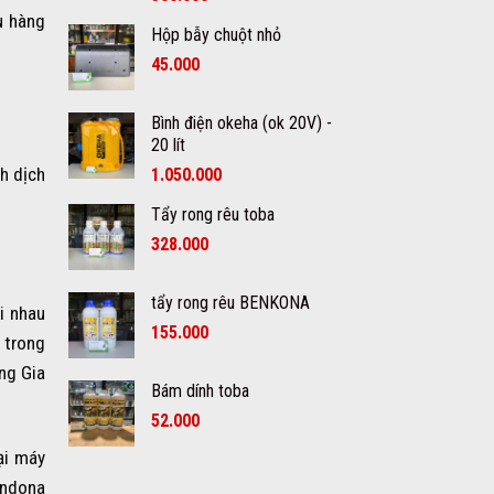
u hàng
Hộp bẫy chuột nhỏ
45.000
Bình điện okeha (ok 20V) -
20 lít
h dịch
1.050.000
Tẩy rong rêu toba
328.000
tẩy rong rêu BENKONA
i nhau
155.000
 trong
ng Gia
Bám dính toba
52.000
ại máy
endona