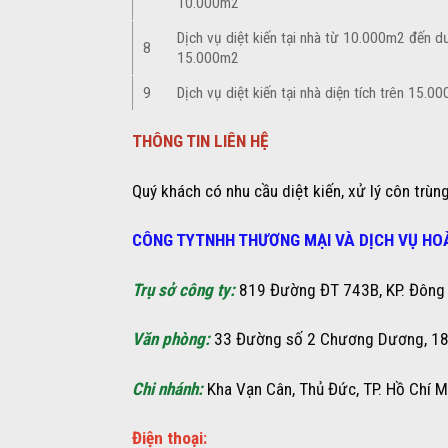
10.000m2
Dịch vụ diệt kiến tại nhà từ 10.000m2 đến d
8
15.000m2
9
Dịch vụ diệt kiến tại nhà diện tích trên 15.0
THÔNG TIN LIÊN HỆ
Quý khách có nhu cầu diệt kiến, xử lý côn trùng
CÔNG TYTNHH THƯƠNG MẠI VÀ DỊCH VỤ HO
Trụ sở công ty:
819 Đường ĐT 743B, KP. Đông T
Văn phòng:
33 Đường số 2 Chương Dương, 18 V
Chi nhánh:
Kha Vạn Cân, Thủ Đức, TP. Hồ Chí M
Điện thoại: