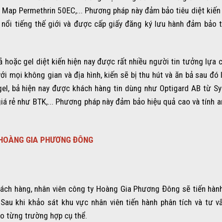
Map Permethrin 50EC,... Phương pháp này đảm bảo tiêu diệt kiến
 nổi tiếng thế giới và được cấp giấy đăng ký lưu hành đảm bảo t
ả hoặc gel diệt kiến hiện nay được rất nhiều người tin tưởng lựa c
i mọi không gian và địa hình, kiến sẽ bị thu hút và ăn bả sau đó 
 gel, bả hiện nay được khách hàng tin dùng như Optigard AB từ Sy
iá rẻ như BTK,... Phương pháp này đảm bảo hiệu quả cao và tính a
Y HOÀNG GIA PHƯƠNG ĐÔNG
khách hàng, nhân viên công ty Hoàng Gia Phương Đông sẽ tiến hàn
 Sau khi khảo sát khu vực nhân viên tiến hành phân tích và tư v
eo từng trường hợp cụ thể.