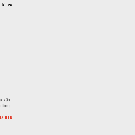
 dài và
tư vấn
i lòng
95.818