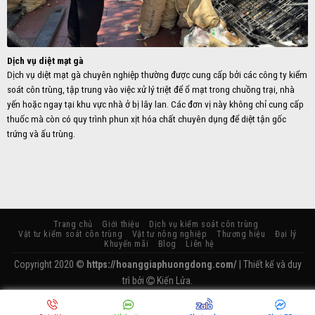
Dịch vụ diệt mạt gà
Dịch vụ diệt mạt gà chuyên nghiệp thường được cung cấp bởi các công ty kiểm
soát côn trùng, tập trung vào việc xử lý triệt để ổ mạt trong chuồng trại, nhà
yến hoặc ngay tại khu vực nhà ở bị lây lan. Các đơn vị này không chỉ cung cấp
thuốc mà còn có quy trình phun xịt hóa chất chuyên dụng để diệt tận gốc
trứng và ấu trùng.
Trang chủ
Giới thiệu
Dịch vụ kiểm soát côn trùng
Vật tư kiểm soát côn trùng
Vật tư nông nghiệp
Thương hiệu
Đại lý
Khuyến mãi
Blog
Liên hệ
Copyright 2020 ©
https://hoanggiaphuongdong.com/
| Thiết kế và duy
trì bởi
Kiến Lửa.
//