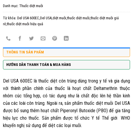
Danh mục:
Thuốc diệt muỗi
Từ khóa:
Del USA 600EC,Del USA,diệt muỗi,thuốc diệt muỗi,thuốc diệt muỗi giá
rẻ,thuốc diệt muỗi hiệu quả
THÔNG TIN SẢN PHẨM
HƯỚNG DẪN THANH TOÁN & MUA HÀNG
Del USA 600EC
là thuốc diệt côn trùng dùng trong y tế và gia dụng
với thành phần chính của thuốc là hoạt chất Deltamethrin thuộc
nhóm cúc tổng hợp, có tác dụng như là chất độc lên hệ thần kinh
của các loài côn trùng. Ngoài ra, sản phẩm thuốc diệt muỗi Del USA
được bổ sung thêm hoạt chất Piperonyl Butoxide (PBO) để gia tăng
hiệu lực cho thuốc. Sản phẩm được tổ chức Y tế Thế giới WHO
khuyến nghị sử dụng để diệt các loại muỗi.