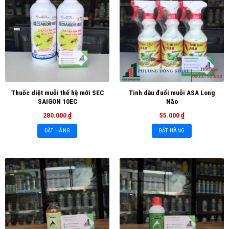
Thuốc diệt muỗi thế hệ mới SEC
Tinh dầu đuổi muỗi ASA Long
SAIGON 10EC
Não
280.000
₫
55.000
₫
ĐẶT HÀNG
ĐẶT HÀNG