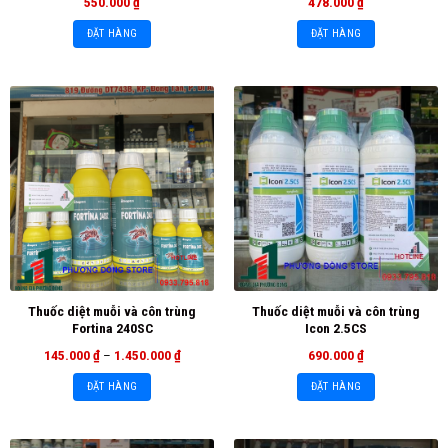
550.000
₫
478.000
₫
ĐẶT HÀNG
ĐẶT HÀNG
Thuốc diệt muỗi và côn trùng
Thuốc diệt muỗi và côn trùng
Fortina 240SC
Icon 2.5CS
145.000
₫
–
1.450.000
₫
690.000
₫
ĐẶT HÀNG
ĐẶT HÀNG