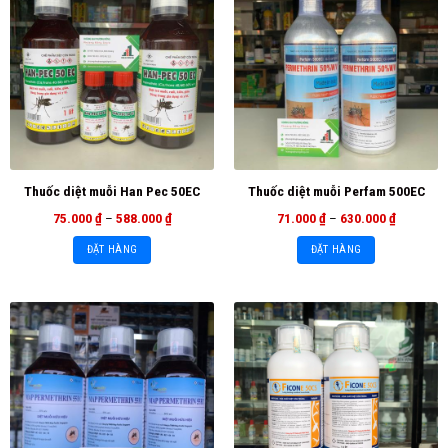
Thuốc diệt muỗi Han Pec 50EC
Thuốc diệt muỗi Perfam 500EC
75.000
₫
–
588.000
₫
71.000
₫
–
630.000
₫
ĐẶT HÀNG
ĐẶT HÀNG