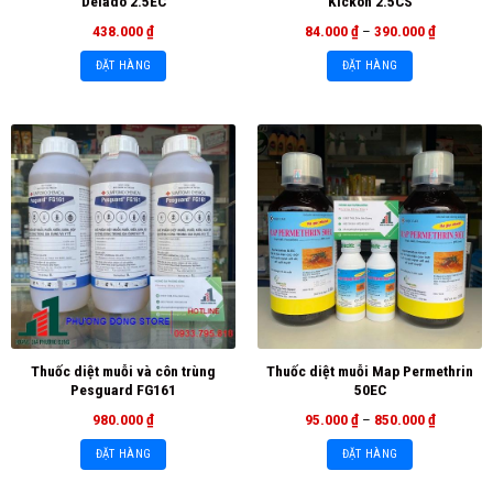
Delado 2.5EC
Kickon 2.5CS
438.000
₫
84.000
₫
–
390.000
₫
ĐẶT HÀNG
ĐẶT HÀNG
Thuốc diệt muỗi và côn trùng
Thuốc diệt muỗi Map Permethrin
Pesguard FG161
50EC
980.000
₫
95.000
₫
–
850.000
₫
ĐẶT HÀNG
ĐẶT HÀNG