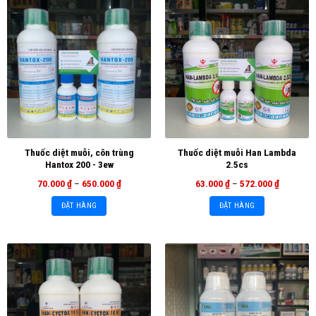
Thuốc diệt muỗi, côn trùng
Thuốc diệt muỗi Han Lambda
Hantox 200 - 3ew
2.5cs
70.000
₫
–
650.000
₫
63.000
₫
–
572.000
₫
ĐẶT HÀNG
ĐẶT HÀNG