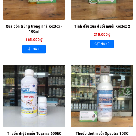
Xua côn trùng trong nhà Koxtox -
Tinh dầu xua đuổi muỗi Koxtox 2
100ml
210.000
₫
165.000
₫
ĐẶT HÀNG
ĐẶT HÀNG
Thuốc diệt muỗi Toyama 600EC
Thuốc diệt muỗi Spectra 10SC