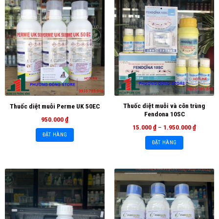
Thuốc diệt muỗi và côn trùng
Thuốc diệt muỗi Perme UK 50EC
Fendona 10SC
950.000
₫
15.000
₫
–
1.950.000
₫
ĐẶT HÀNG
ĐẶT HÀNG