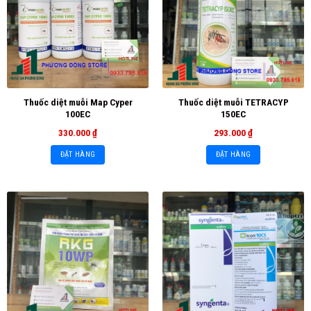
Thuốc diệt muỗi Map Cyper
Thuốc diệt muỗi TETRACYP
100EC
150EC
330.000
₫
293.000
₫
ĐẶT HÀNG
ĐẶT HÀNG