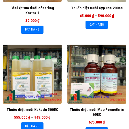
Chai xịt xua đuổi côn trùng
Thuốc diệt muỗi Cyp usa 200ec
Koxtox 1
65.000
₫
–
590.000
₫
39.000
₫
ĐẶT HÀNG
ĐẶT HÀNG
Thuốc diệt muỗi Map Permethrin
Thuốc diệt muỗi Kakadu 500EC
60EC
555.000
₫
–
945.000
₫
675.000
₫
ĐẶT HÀNG