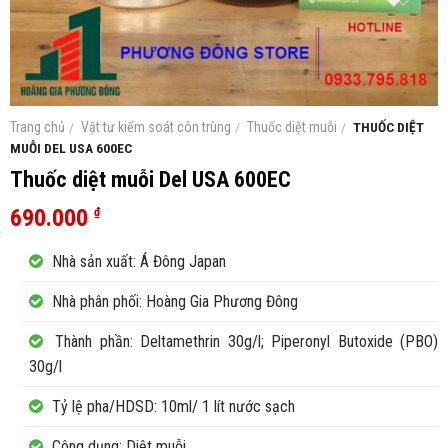
Trang chủ
/
Vật tư kiểm soát côn trùng
/
Thuốc diệt muỗi
/
THUỐC DIỆT
MUỖI DEL USA 600EC
Thuốc diệt muỗi Del USA 600EC
690.000
₫
Nhà sản xuất: Á Đông Japan
Nhà phân phối: Hoàng Gia Phương Đông
Thành phần: Deltamethrin 30g/l; Piperonyl Butoxide (PBO)
30g/l
Tỷ lệ pha/HDSD: 10ml/ 1 lít nước sạch
Công dụng: Diệt muỗi