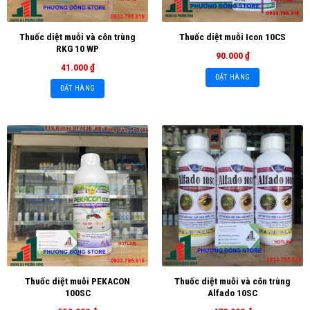
Thuốc diệt muỗi và côn trùng
Thuốc diệt muỗi Icon 10CS
RKG 10 WP
90.000
₫
41.000
₫
ĐẶT HÀNG
ĐẶT HÀNG
Thuốc diệt muỗi PEKACON
Thuốc diệt muỗi và côn trùng
100SC
Alfado 10SC