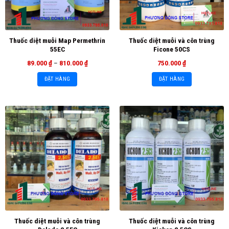
Thuốc diệt muỗi Map Permethrin
Thuốc diệt muỗi và côn trùng
55EC
Ficone 50CS
89.000
₫
–
810.000
₫
750.000
₫
ĐẶT HÀNG
ĐẶT HÀNG
Thuốc diệt muỗi và côn trùng
Thuốc diệt muỗi và côn trùng