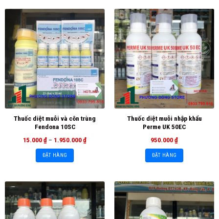
Thuốc diệt muỗi và côn trùng
Thuốc diệt muỗi nhập khẩu
Fendona 10SC
Perme UK 50EC
15.000
₫
–
1.950.000
₫
950.000
₫
ĐẶT HÀNG
ĐẶT HÀNG