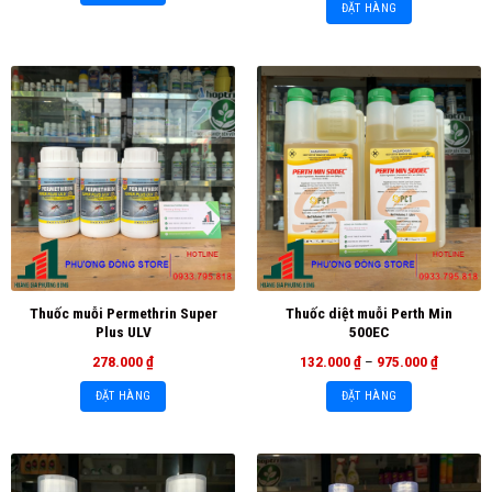
ĐẶT HÀNG
Thuốc muỗi Permethrin Super
Thuốc diệt muỗi Perth Min
Plus ULV
500EC
278.000
₫
132.000
₫
–
975.000
₫
ĐẶT HÀNG
ĐẶT HÀNG