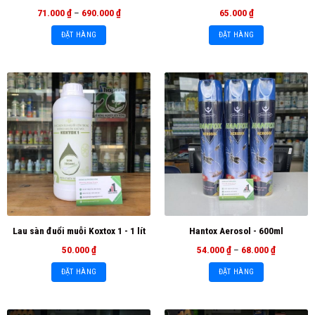
71.000
₫
–
690.000
₫
65.000
₫
ĐẶT HÀNG
ĐẶT HÀNG
Lau sàn đuổi muỗi Koxtox 1 - 1 lít
Hantox Aerosol - 600ml
50.000
₫
54.000
₫
–
68.000
₫
ĐẶT HÀNG
ĐẶT HÀNG