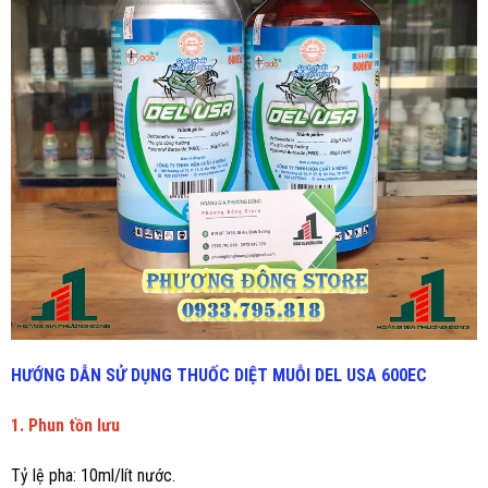
HƯỚNG DẪN SỬ DỤNG THUỐC DIỆT MUỖI
DEL USA 600EC
1. Phun tồn lưu
Tỷ lệ pha: 10ml/lít nước.