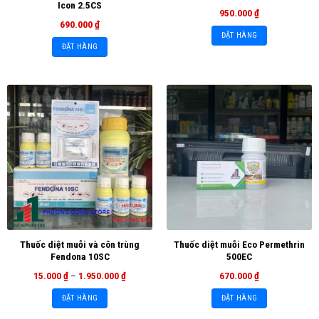
Icon 2.5CS
950.000
₫
690.000
₫
ĐẶT HÀNG
ĐẶT HÀNG
Thuốc diệt muỗi và côn trùng
Thuốc diệt muỗi Eco Permethrin
Fendona 10SC
500EC
15.000
₫
–
1.950.000
₫
670.000
₫
ĐẶT HÀNG
ĐẶT HÀNG