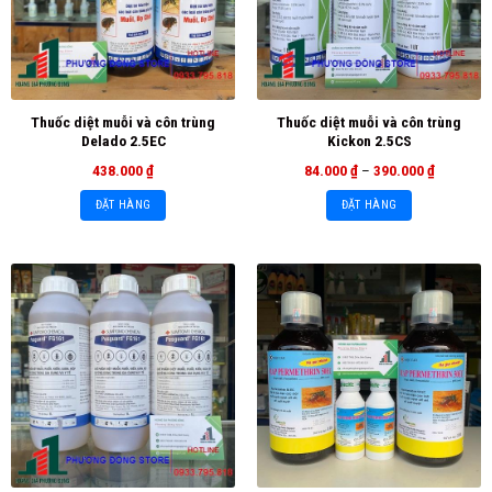
Thuốc diệt muỗi và côn trùng
Thuốc diệt muỗi và côn trùng
Delado 2.5EC
Kickon 2.5CS
438.000
₫
84.000
₫
–
390.000
₫
ĐẶT HÀNG
ĐẶT HÀNG