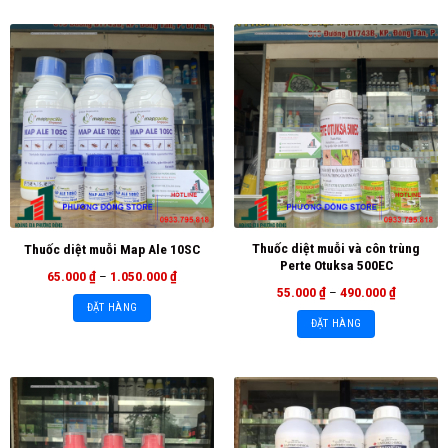
Thuốc diệt muỗi và côn trùng
Thuốc diệt muỗi Map Ale 10SC
Perte Otuksa 500EC
65.000
₫
–
1.050.000
₫
55.000
₫
–
490.000
₫
ĐẶT HÀNG
ĐẶT HÀNG