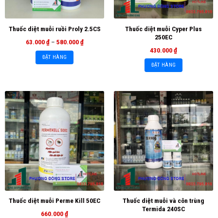
Thuốc diệt muỗi Cyper Plus
Thuốc diệt muỗi ruồi Proly 2.5CS
250EC
63.000
₫
–
580.000
₫
430.000
₫
ĐẶT HÀNG
ĐẶT HÀNG
Thuốc diệt muỗi và côn trùng
Thuốc diệt muỗi Perme Kill 50EC
Termida 240SC
660.000
₫