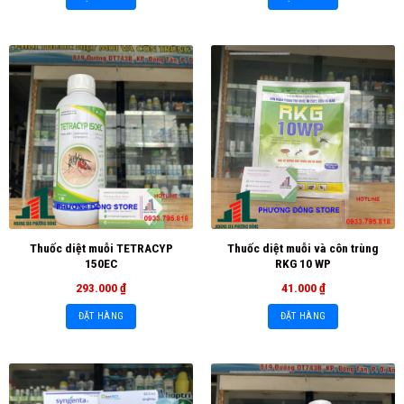
Thuốc diệt muỗi TETRACYP
Thuốc diệt muỗi và côn trùng
150EC
RKG 10 WP
293.000
₫
41.000
₫
ĐẶT HÀNG
ĐẶT HÀNG