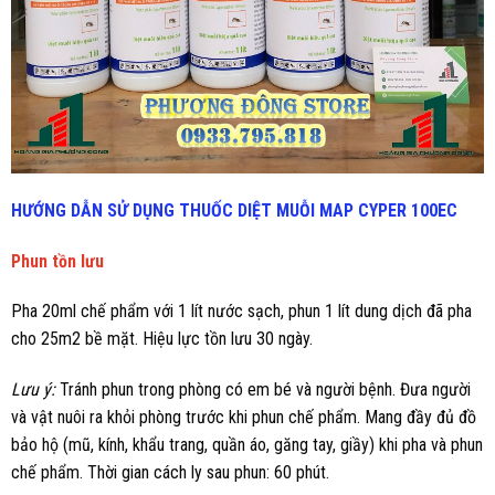
HƯỚNG DẪN SỬ DỤNG THUỐC DIỆT MUỖI
MAP CYPER 100EC
Phun tồn lưu
Pha 20ml chế phẩm với 1 lít nước sạch, phun 1 lít dung dịch đã pha
cho 25m2 bề mặt. Hiệu lực tồn lưu 30 ngày.
Lưu ý:
Tránh phun trong phòng có em bé và người bệnh. Đưa người
và vật nuôi ra khỏi phòng trước khi phun chế phẩm. Mang đầy đủ đồ
bảo hộ (mũ, kính, khẩu trang, quần áo, găng tay, giầy) khi pha và phun
chế phẩm. Thời gian cách ly sau phun: 60 phút.