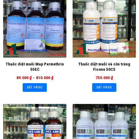
Thuốc diệt muỗi Map Permethrin
Thuốc diệt muỗi và côn trùng
55EC
Ficone 50CS
89.000
₫
–
810.000
₫
750.000
₫
ĐẶT HÀNG
ĐẶT HÀNG