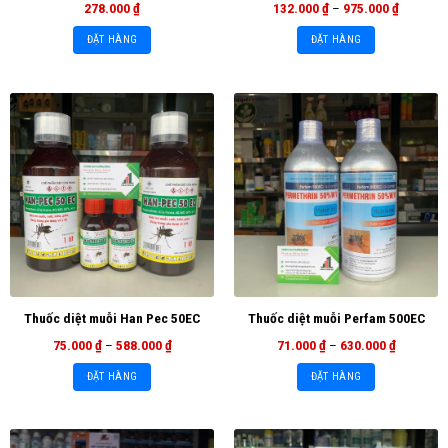
278.000
₫
132.000
₫
–
975.000
₫
ĐẶT HÀNG
ĐẶT HÀNG
Thuốc diệt muỗi Han Pec 50EC
Thuốc diệt muỗi Perfam 500EC
75.000
₫
–
588.000
₫
71.000
₫
–
630.000
₫
ĐẶT HÀNG
ĐẶT HÀNG