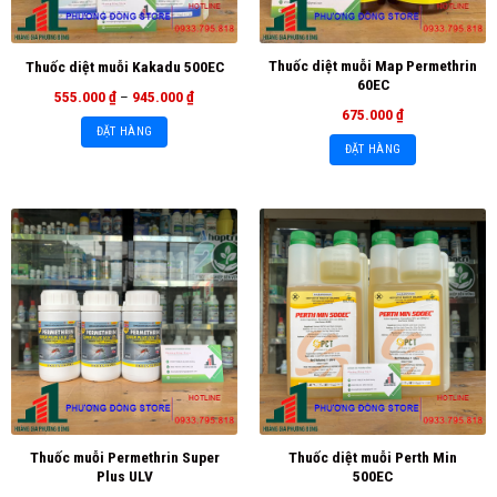
Thuốc diệt muỗi Map Permethrin
Thuốc diệt muỗi Kakadu 500EC
60EC
555.000
₫
–
945.000
₫
675.000
₫
ĐẶT HÀNG
ĐẶT HÀNG
Thuốc muỗi Permethrin Super
Thuốc diệt muỗi Perth Min
Plus ULV
500EC