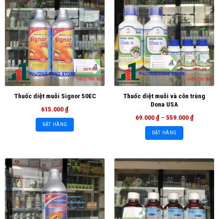
Thuốc diệt muỗi và côn trùng
Thuốc diệt muỗi Signor 50EC
Dona USA
615.000
₫
69.000
₫
–
559.000
₫
ĐẶT HÀNG
ĐẶT HÀNG