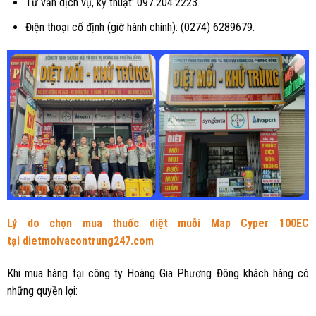
Tư vấn dịch vụ, kỹ thuật: 097.204.2223.
Điện thoại cố định (giờ hành chính): (0274) 6289679.
Lý do chọn mua thuốc diệt muỗi Map Cyper 100EC
tại
dietmoivacontrung247.com
Khi mua hàng tại công ty Hoàng Gia Phương Đông khách hàng có
những quyền lợi: