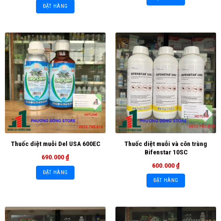
ĐẶT HÀNG
Thuốc diệt muỗi và côn trùng
Thuốc diệt muỗi Del USA 600EC
Bifenstar 10SC
690.000
₫
600.000
₫
ĐẶT HÀNG
ĐẶT HÀNG