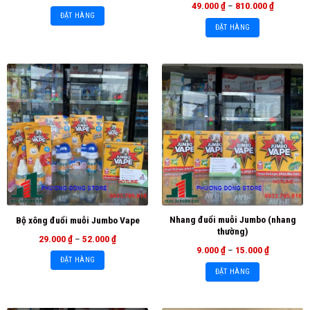
49.000
₫
–
810.000
₫
ĐẶT HÀNG
ĐẶT HÀNG
Nhang đuổi muỗi Jumbo (nhang
Bộ xông đuổi muỗi Jumbo Vape
thường)
29.000
₫
–
52.000
₫
9.000
₫
–
15.000
₫
ĐẶT HÀNG
ĐẶT HÀNG