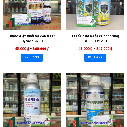
Thuốc diệt muỗi và côn trùng
Thuốc diệt muỗi và côn trùng
Cypado 25EC
SHIELD 252EC
45.000
₫
–
360.000
₫
43.000
₫
–
349.000
₫
ĐẶT HÀNG
ĐẶT HÀNG