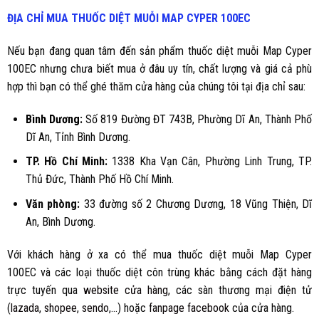
ĐỊA CHỈ MUA THUỐC DIỆT MUỖI
MAP CYPER 100EC
Nếu bạn đang quan tâm đến sản phẩm thuốc diệt muỗi Map Cyper
100EC nhưng chưa biết mua ở đâu uy tín, chất lượng và giá cả phù
hợp thì bạn có thể ghé thăm cửa hàng của chúng tôi tại địa chỉ sau:
Bình Dương
:
Số 819 Đường ĐT 743B, Phường Dĩ An, Thành Phố
Dĩ An, Tỉnh Bình Dương.
TP. Hồ Chí Minh:
1338 Kha Vạn Cân, Phường Linh Trung, TP.
Thủ Đức, Thành Phố Hồ Chí Minh.
Văn phòng:
33 đường số 2 Chương Dương, 18 Vũng Thiện, Dĩ
An, Bình Dương.
Với khách hàng ở xa có thể mua thuốc diệt muỗi Map Cyper
100EC và các loại thuốc diệt côn trùng khác bằng cách đặt hàng
trực tuyến qua
website cửa hàng
, các sàn thương mại điện tử
(
lazada
,
shopee
,
sendo
,...) hoặc
fanpage facebook
của cửa hàng.