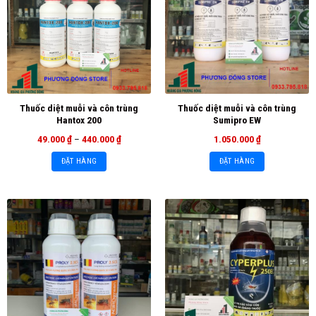
Thuốc diệt muỗi và côn trùng
Thuốc diệt muỗi và côn trùng
Hantox 200
Sumipro EW
49.000
₫
–
440.000
₫
1.050.000
₫
ĐẶT HÀNG
ĐẶT HÀNG