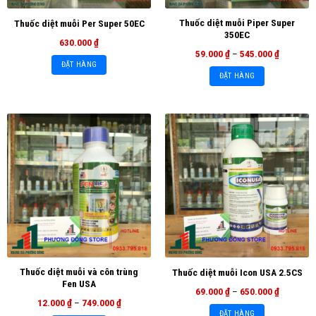
Thuốc diệt muỗi Piper Super
Thuốc diệt muỗi Per Super 50EC
350EC
630.000
₫
59.000
₫
–
545.000
₫
ĐẶT HÀNG
ĐẶT HÀNG
Thuốc diệt muỗi và côn trùng
Thuốc diệt muỗi Icon USA 2.5CS
Fen USA
69.000
₫
–
650.000
₫
12.000
₫
–
749.000
₫
ĐẶT HÀNG