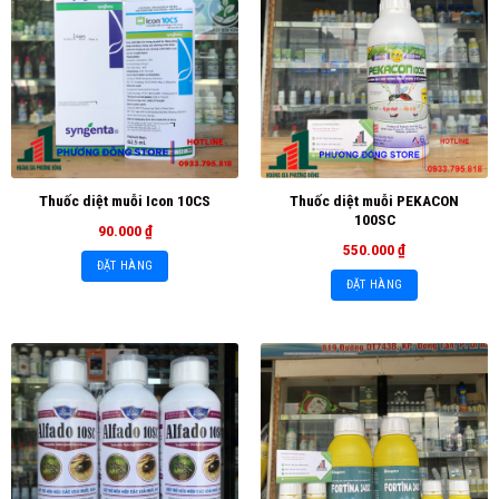
Thuốc diệt muỗi PEKACON
Thuốc diệt muỗi Icon 10CS
100SC
90.000
₫
550.000
₫
ĐẶT HÀNG
ĐẶT HÀNG