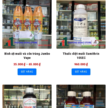
Bình xịt muỗi và côn trùng Jumbo
Thuốc diệt muỗi Sumithrin
Vape
10SEC
35.000
₫
–
65.000
₫
960.000
₫
ĐẶT HÀNG
ĐẶT HÀNG