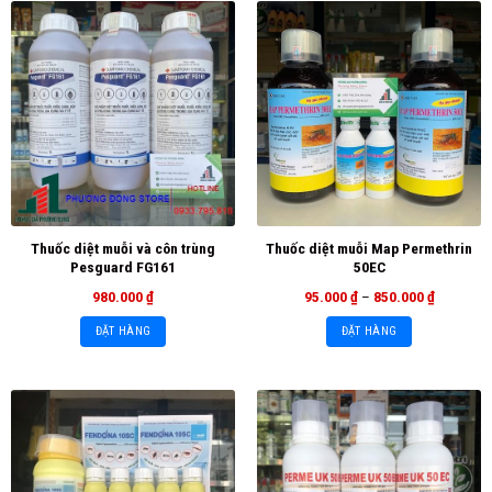
Thuốc diệt muỗi và côn trùng
Thuốc diệt muỗi Map Permethrin
Pesguard FG161
50EC
980.000
₫
95.000
₫
–
850.000
₫
ĐẶT HÀNG
ĐẶT HÀNG