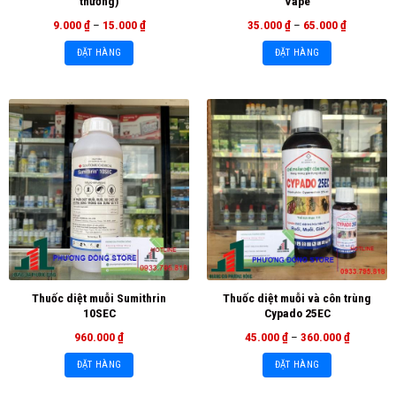
thường)
Vape
9.000
₫
–
15.000
₫
35.000
₫
–
65.000
₫
ĐẶT HÀNG
ĐẶT HÀNG
Thuốc diệt muỗi Sumithrin
Thuốc diệt muỗi và côn trùng
10SEC
Cypado 25EC
960.000
₫
45.000
₫
–
360.000
₫
ĐẶT HÀNG
ĐẶT HÀNG