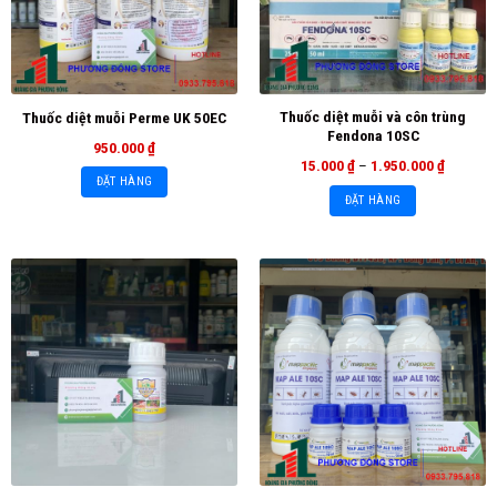
Thuốc diệt muỗi và côn trùng
Thuốc diệt muỗi Perme UK 50EC
Fendona 10SC
950.000
₫
15.000
₫
–
1.950.000
₫
ĐẶT HÀNG
ĐẶT HÀNG