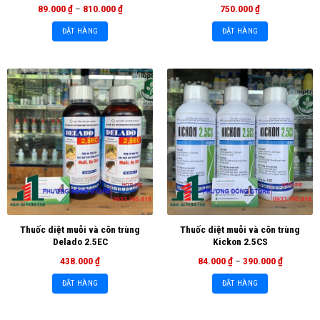
89.000
₫
–
810.000
₫
750.000
₫
ĐẶT HÀNG
ĐẶT HÀNG
Thuốc diệt muỗi và côn trùng
Thuốc diệt muỗi và côn trùng
Delado 2.5EC
Kickon 2.5CS
438.000
₫
84.000
₫
–
390.000
₫
ĐẶT HÀNG
ĐẶT HÀNG