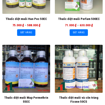
Thuốc diệt muỗi Han Pec 50EC
Thuốc diệt muỗi Perfam 500EC
75.000
₫
–
588.000
₫
71.000
₫
–
630.000
₫
ĐẶT HÀNG
ĐẶT HÀNG
Thuốc diệt muỗi Map Permethrin
Thuốc diệt muỗi và côn trùng
55EC
Ficone 50CS