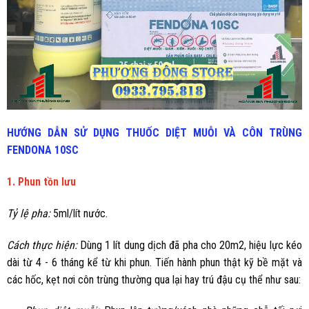
HƯỚNG DẪN SỬ DỤNG THUỐC DIỆT MUỖI VÀ CÔN TRÙNG
FENDONA 10SC
1. Phun tồn lưu
Tỷ lệ pha:
5ml/lít nước.
Cách thực hiện:
Dùng 1 lít dung dịch đã pha cho 20m2, hiệu lực kéo
dài từ 4 - 6 tháng kể từ khi phun. Tiến hành phun thật kỹ bề mặt và
các hốc, kẹt nơi côn trùng thường qua lại hay trú đậu cụ thể như sau: