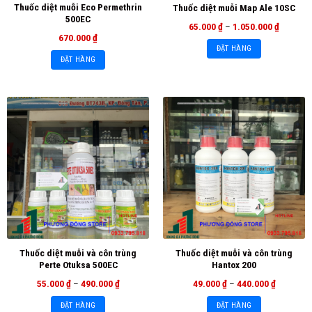
Thuốc diệt muỗi Eco Permethrin
Thuốc diệt muỗi Map Ale 10SC
500EC
65.000
₫
–
1.050.000
₫
670.000
₫
ĐẶT HÀNG
ĐẶT HÀNG
Thuốc diệt muỗi và côn trùng
Thuốc diệt muỗi và côn trùng
Perte Otuksa 500EC
Hantox 200
55.000
₫
–
490.000
₫
49.000
₫
–
440.000
₫
ĐẶT HÀNG
ĐẶT HÀNG