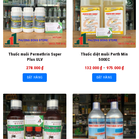
Thuốc muỗi Permethrin Super
Thuốc diệt muỗi Perth Min
Plus ULV
500EC
278.000
₫
132.000
₫
–
975.000
₫
ĐẶT HÀNG
ĐẶT HÀNG