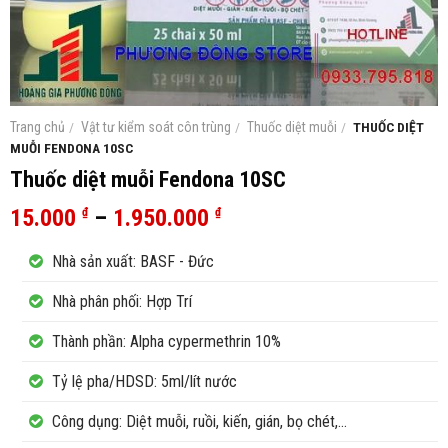
Trang chủ
/
Vật tư kiểm soát côn trùng
/
Thuốc diệt muỗi
/
THUỐC DIỆT
MUỖI FENDONA 10SC
Thuốc diệt muỗi Fendona 10SC
15.000
–
1.950.000
₫
₫
Nhà sản xuất: BASF - Đức
Nhà phân phối: Hợp Trí
Thành phần: Alpha cypermethrin 10%
Tỷ lệ pha/HDSD: 5ml/lít nước
Công dụng: Diệt muỗi, ruồi, kiến, gián, bọ chét,…