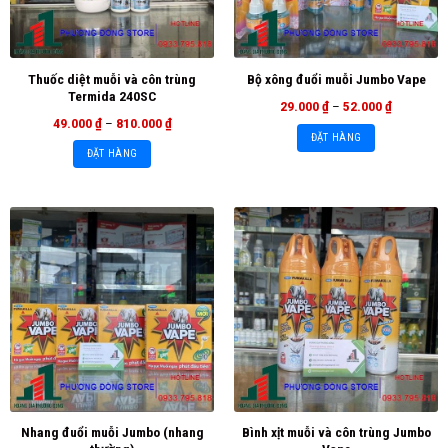
Thuốc diệt muỗi và côn trùng
Bộ xông đuổi muỗi Jumbo Vape
Termida 240SC
29.000
₫
–
52.000
₫
49.000
₫
–
810.000
₫
ĐẶT HÀNG
ĐẶT HÀNG
Nhang đuổi muỗi Jumbo (nhang
Bình xịt muỗi và côn trùng Jumbo