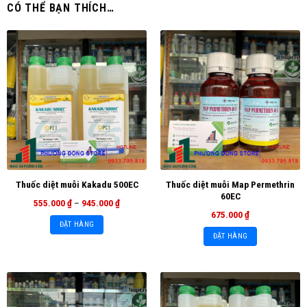
CÓ THỂ BẠN THÍCH…
Thuốc diệt muỗi Map Permethrin
Thuốc diệt muỗi Kakadu 500EC
60EC
555.000
₫
–
945.000
₫
675.000
₫
ĐẶT HÀNG
ĐẶT HÀNG