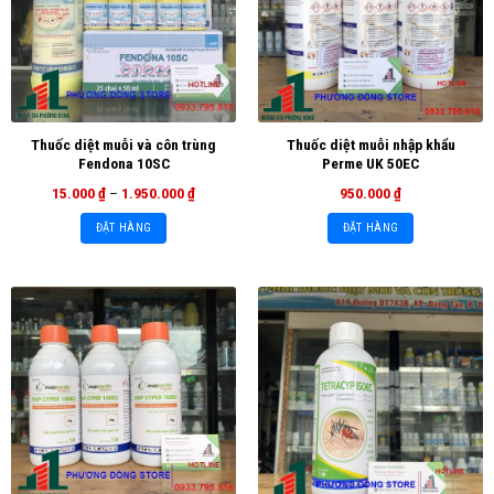
Thuốc diệt muỗi và côn trùng
Thuốc diệt muỗi nhập khẩu
Fendona 10SC
Perme UK 50EC
15.000
₫
–
1.950.000
₫
950.000
₫
ĐẶT HÀNG
ĐẶT HÀNG