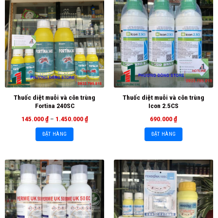
Thuốc diệt muỗi và côn trùng
Thuốc diệt muỗi và côn trùng
Fortina 240SC
Icon 2.5CS
145.000
₫
–
1.450.000
₫
690.000
₫
ĐẶT HÀNG
ĐẶT HÀNG