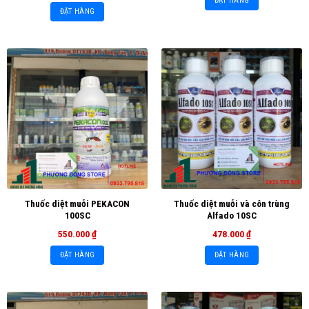
ĐẶT HÀNG
ĐẶT HÀNG
Thuốc diệt muỗi PEKACON
Thuốc diệt muỗi và côn trùng
100SC
Alfado 10SC
550.000
₫
478.000
₫
ĐẶT HÀNG
ĐẶT HÀNG