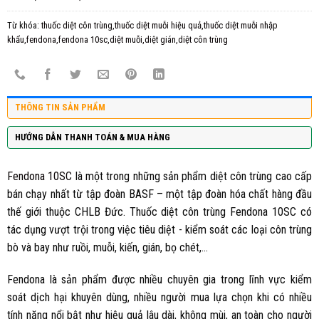
Từ khóa:
thuốc diệt côn trùng,thuốc diệt muỗi hiệu quả,thuốc diệt muỗi nhập
khẩu,fendona,fendona 10sc,diệt muỗi,diệt gián,diệt côn trùng
THÔNG TIN SẢN PHẨM
HƯỚNG DẪN THANH TOÁN & MUA HÀNG
Fendona 10SC
là một trong những sản phẩm diệt côn trùng cao cấp
bán chạy nhất từ tập đoàn BASF – một tập đoàn hóa chất hàng đầu
thế giới thuộc CHLB Đức. Thuốc diệt côn trùng Fendona 10SC có
tác dụng vượt trội trong việc tiêu diệt - kiểm soát các loại côn trùng
bò và bay như ruồi, muỗi, kiến, gián, bọ chét,…
Fendona là sản phẩm được nhiều chuyên gia trong lĩnh vực kiểm
soát dịch hại khuyên dùng, nhiều người mua lựa chọn khi có nhiều
tính năng nổi bật như hiệu quả lâu dài, không mùi, an toàn cho người