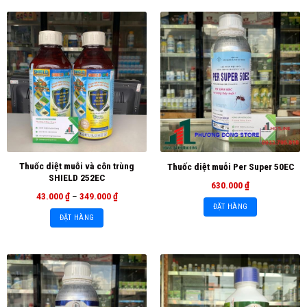
Thuốc diệt muỗi và côn trùng
Thuốc diệt muỗi Per Super 50EC
SHIELD 252EC
630.000
₫
43.000
₫
–
349.000
₫
ĐẶT HÀNG
ĐẶT HÀNG