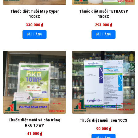
Thuốc diệt muỗi Map Cyper
Thuốc diệt muỗi TETRACYP
100EC
150EC
330.000
₫
293.000
₫
ĐẶT HÀNG
ĐẶT HÀNG
Thuốc diệt muỗi và côn trùng
Thuốc diệt muỗi Icon 10CS
RKG 10 WP
90.000
₫
41.000
₫