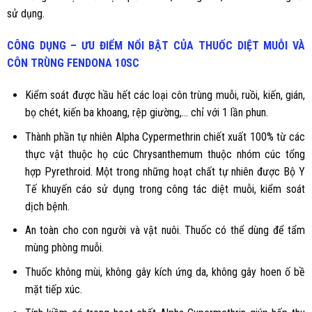
sử dụng.
CÔNG DỤNG – ƯU ĐIỂM NỔI BẬT CỦA THUỐC DIỆT MUỖI VÀ
CÔN TRÙNG
FENDONA 10SC
Kiểm soát được hầu hết các loại côn trùng muỗi, ruồi, kiến, gián,
bọ chét, kiến ba khoang, rệp giường,… chỉ với 1 lần phun.
Thành phần tự nhiên Alpha Cypermethrin chiết xuất 100% từ các
thực vật thuộc họ cúc Chrysanthemum thuộc nhóm cúc tổng
hợp Pyrethroid. Một trong những hoạt chất tự nhiên được Bộ Y
Tế khuyến cáo sử dụng trong công tác diệt muỗi, kiểm soát
dịch bệnh.
An toàn cho con người và vật nuôi. Thuốc có thể dùng để tẩm
mùng phòng muỗi.
Thuốc không mùi, không gây kích ứng da, không gây hoen ố bề
mặt tiếp xúc.