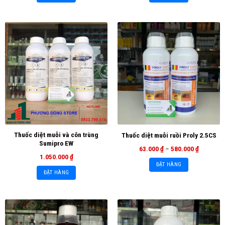
Thuốc diệt muỗi và côn trùng
Thuốc diệt muỗi ruồi Proly 2.5CS
Sumipro EW
63.000
₫
–
580.000
₫
1.050.000
₫
ĐẶT HÀNG
ĐẶT HÀNG