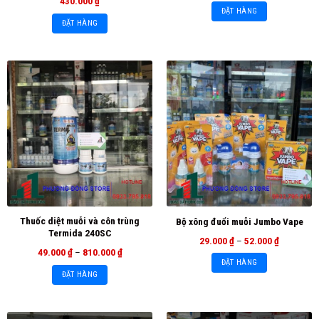
430.000
₫
ĐẶT HÀNG
ĐẶT HÀNG
Thuốc diệt muỗi và côn trùng
Bộ xông đuổi muỗi Jumbo Vape
Termida 240SC
29.000
₫
–
52.000
₫
49.000
₫
–
810.000
₫
ĐẶT HÀNG
ĐẶT HÀNG