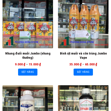
Nhang đuổi muỗi Jumbo (nhang
Bình xịt muỗi và côn trùng Jumbo
thường)
Vape
9.000
₫
–
15.000
₫
35.000
₫
–
65.000
₫
ĐẶT HÀNG
ĐẶT HÀNG