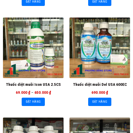
ĐẶT HÀNG
ĐẶT HÀNG
Thuốc diệt muỗi Icon USA 2.5CS
Thuốc diệt muỗi Del USA 600EC
69.000
₫
–
650.000
₫
690.000
₫
ĐẶT HÀNG
ĐẶT HÀNG