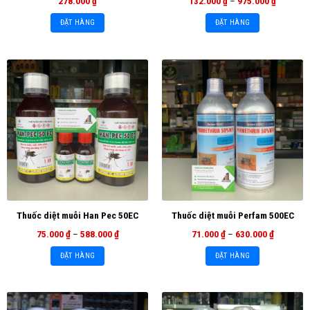
278.000
₫
132.000
₫
–
975.000
₫
ĐẶT HÀNG
ĐẶT HÀNG
Thuốc diệt muỗi Han Pec 50EC
Thuốc diệt muỗi Perfam 500EC
75.000
₫
–
588.000
₫
71.000
₫
–
630.000
₫
ĐẶT HÀNG
ĐẶT HÀNG