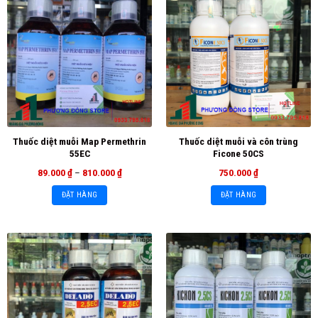
Thuốc diệt muỗi Map Permethrin
Thuốc diệt muỗi và côn trùng
55EC
Ficone 50CS
89.000
₫
–
810.000
₫
750.000
₫
ĐẶT HÀNG
ĐẶT HÀNG