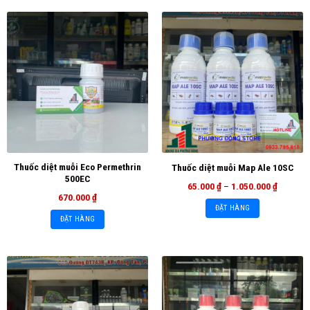
Thuốc diệt muỗi Eco Permethrin
Thuốc diệt muỗi Map Ale 10SC
500EC
65.000
₫
–
1.050.000
₫
670.000
₫
ĐẶT HÀNG
ĐẶT HÀNG