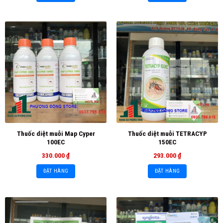
Thuốc diệt muỗi Map Cyper
Thuốc diệt muỗi TETRACYP
100EC
150EC
330.000
₫
293.000
₫
ĐẶT HÀNG
ĐẶT HÀNG