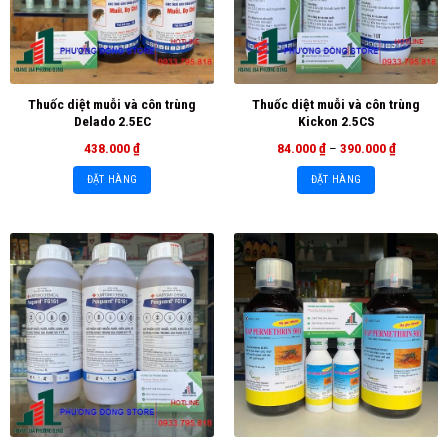
Thuốc diệt muỗi và côn trùng
Thuốc diệt muỗi và côn trùng
Delado 2.5EC
Kickon 2.5CS
438.000
₫
84.000
₫
–
390.000
₫
ĐẶT HÀNG
ĐẶT HÀNG