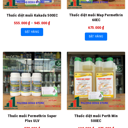
Thuốc diệt muỗi Map Permethrin
Thuốc diệt muỗi Kakadu 500EC
60EC
555.000
₫
–
945.000
₫
675.000
₫
ĐẶT HÀNG
ĐẶT HÀNG
Thuốc muỗi Permethrin Super
Thuốc diệt muỗi Perth Min
Plus ULV
500EC