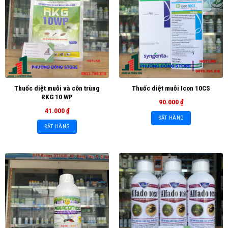
Thuốc diệt muỗi và côn trùng
Thuốc diệt muỗi Icon 10CS
RKG 10 WP
90.000
₫
41.000
₫
ĐẶT HÀNG
ĐẶT HÀNG