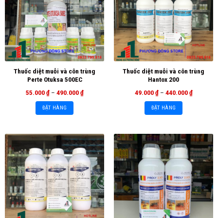
Thuốc diệt muỗi và côn trùng
Thuốc diệt muỗi và côn trùng
Perte Otuksa 500EC
Hantox 200
55.000
₫
–
490.000
₫
49.000
₫
–
440.000
₫
ĐẶT HÀNG
ĐẶT HÀNG