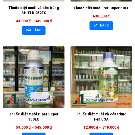
Thuốc diệt muỗi và côn trùng
Thuốc diệt muỗi Per Super 50EC
SHIELD 252EC
630.000
₫
43.000
₫
–
349.000
₫
ĐẶT HÀNG
ĐẶT HÀNG
Thuốc diệt muỗi Piper Super
Thuốc diệt muỗi và côn trùng
350EC
Fen USA
59.000
₫
–
545.000
₫
12.000
₫
–
749.000
₫