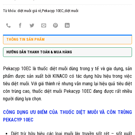
Từ khóa:
diệt muỗi giá rẻ,Pekacyp 10EC,diệt muỗi
THÔNG TIN SẢN PHẨM
HƯỚNG DẪN THANH TOÁN & MUA HÀNG
Pekacyp 10EC
là thuốc diệt muỗi dùng trong y tế và gia dụng, sản
phẩm được sản xuất bởi KINACO có tác dụng hữu hiệu trong việc
tiêu diệt muỗi. Với giá thành rẻ nhưng vẫn mang lại hiệu quả tiêu diệt
côn trùng cao, thuốc diệt muỗi Pekacyp 10EC đang được rất nhiều
người dùng lựa chọn.
CÔNG DỤNG ƯU ĐIỂM CỦA THUỐC DIỆT MUỖI VÀ CÔN TRÙNG
PEKACYP 10EC
Diệt trừ hữu hiệu các loại muỗi lây truyền sốt rét – sốt xuất