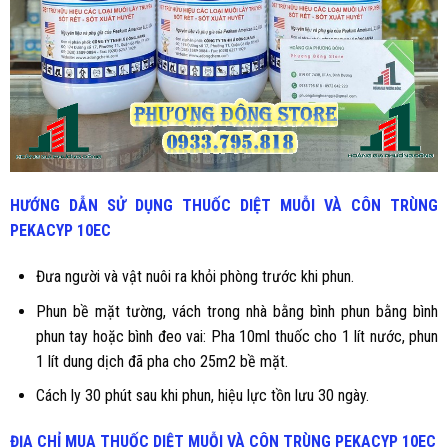
HƯỚNG DẪN SỬ DỤNG THUỐC DIỆT MUỖI VÀ CÔN TRÙNG
PEKACYP 10EC
Đưa người và vật nuôi ra khỏi phòng trước khi phun.
Phun bề mặt tường, vách trong nhà bằng bình phun bằng bình
phun tay hoặc bình đeo vai: Pha 10ml thuốc cho 1 lít nước, phun
1 lít dung dịch đã pha cho 25m2 bề mặt.
Cách ly 30 phút sau khi phun, hiệu lực tồn lưu 30 ngày.
ĐỊA CHỈ MUA THUỐC DIỆT MUỖI VÀ CÔN TRÙNG
PEKACYP 10EC