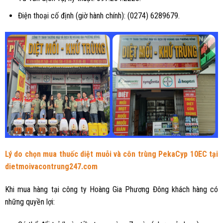
Điện thoại cố định (giờ hành chính): (0274) 6289679.
Lý do chọn mua thuốc diệt muỗi và côn trùng PekaCyp 10EC tại
dietmoivacontrung247.com
Khi mua hàng tại công ty Hoàng Gia Phương Đông khách hàng có
những quyền lợi: