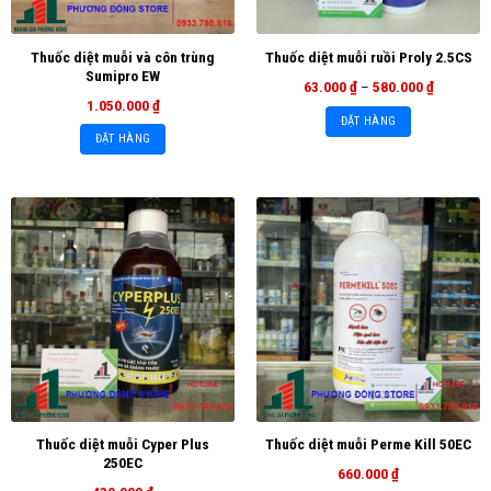
Thuốc diệt muỗi và côn trùng
Thuốc diệt muỗi ruồi Proly 2.5CS
Sumipro EW
63.000
₫
–
580.000
₫
1.050.000
₫
ĐẶT HÀNG
ĐẶT HÀNG
Thuốc diệt muỗi Cyper Plus
Thuốc diệt muỗi Perme Kill 50EC
250EC
660.000
₫