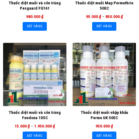
Thuốc diệt muỗi và côn trùng
Thuốc diệt muỗi Map Permethrin
Pesguard FG161
50EC
980.000
₫
95.000
₫
–
850.000
₫
ĐẶT HÀNG
ĐẶT HÀNG
Thuốc diệt muỗi và côn trùng
Thuốc diệt muỗi nhập khẩu
Fendona 10SC
Perme UK 50EC
15.000
₫
–
1.950.000
₫
950.000
₫
ĐẶT HÀNG
ĐẶT HÀNG