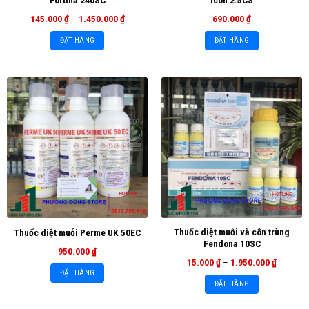
Fortina 240SC
Icon 2.5CS
145.000
₫
–
1.450.000
₫
690.000
₫
ĐẶT HÀNG
ĐẶT HÀNG
Thuốc diệt muỗi và côn trùng
Thuốc diệt muỗi Perme UK 50EC
Fendona 10SC
950.000
₫
15.000
₫
–
1.950.000
₫
ĐẶT HÀNG
ĐẶT HÀNG