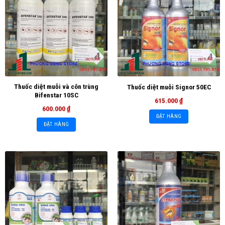
Thuốc diệt muỗi và côn trùng
Thuốc diệt muỗi Signor 50EC
Bifenstar 10SC
615.000
₫
600.000
₫
ĐẶT HÀNG
ĐẶT HÀNG