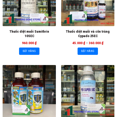
Thuốc diệt muỗi Sumithrin
Thuốc diệt muỗi và côn trùng
10SEC
Cypado 25EC
960.000
₫
45.000
₫
–
360.000
₫
ĐẶT HÀNG
ĐẶT HÀNG