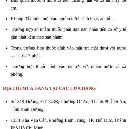
Bảo quản thuốc ở nơi khô ráo, thoáng mát và xa tầm tay trẻ
em.
Không đổ thuốc thừa vào nguồn nước sinh hoạt, ao, hồ...
Trường hợp ăn nhầm thuốc phải đưa nạn nhân đến cơ sở y tế
gần nhất kèm theo sản phẩm.
Trong trường hợp thuốc dính vào mắt rửa mắt dưới vòi nước
sạch 10-15 phút.
Trường hợp thuốc dính vào da rửa với nhiều nước và xà
phòng.
ĐỊA CHỈ MUA HÀNG TẠI CÁC CỬA HÀNG
Số 819 Đường ĐT 743B, Phường Dĩ An, Thành Phố Dĩ An,
Tỉnh Bình Dương.
1338 Kha Vạn Cân, Phường Linh Trung, TP. Thủ Đức, Thành
Phố Hồ Chí Minh.