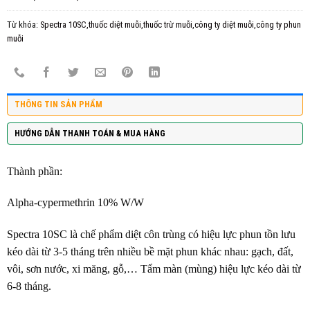
Từ khóa:
Spectra 10SC,thuốc diệt muỗi,thuốc trừ muỗi,công ty diệt muỗi,công ty phun
muỗi
THÔNG TIN SẢN PHẨM
HƯỚNG DẪN THANH TOÁN & MUA HÀNG
Thành phần:
Alpha-cypermethrin 10% W/W
Spectra 10SC là chế phẩm diệt côn trùng có hiệu lực phun tồn lưu
kéo dài từ 3-5 tháng trên nhiều bề mặt phun khác nhau: gạch, đất,
vôi, sơn nước, xi măng, gỗ,… Tẩm màn (mùng) hiệu lực kéo dài từ
6-8 tháng.