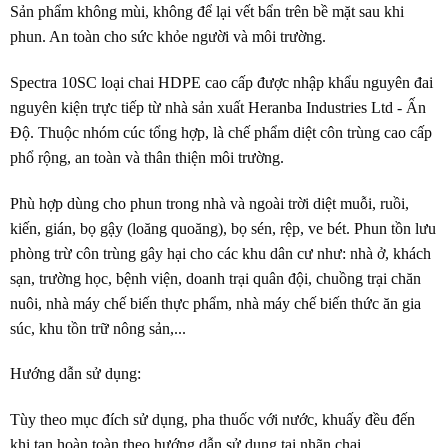
Sản phẩm không mùi, không để lại vết bẩn trên bề mặt sau khi
phun. An toàn cho sức khỏe người và môi trường.
Spectra 10SC loại chai HDPE cao cấp được nhập khẩu nguyên đai
nguyên kiện trực tiếp từ nhà sản xuất Heranba Industries Ltd - Ấn
Độ. Thuộc nhóm cúc tổng hợp, là chế phẩm diệt côn trùng cao cấp
phổ rộng, an toàn và thân thiện môi trường.
Phù hợp dùng cho phun trong nhà và ngoài trời diệt muỗi, ruồi,
kiến, gián, bọ gậy (loăng quoăng), bọ sén, rệp, ve bét. Phun tồn lưu
phòng trừ côn trùng gây hại cho các khu dân cư như: nhà ở, khách
sạn, trường học, bệnh viện, doanh trại quân đội, chuồng trại chăn
nuôi, nhà máy chế biến thực phẩm, nhà máy chế biến thức ăn gia
súc, khu tồn trữ nông sản,...
Hướng dẫn sử dụng:
Tùy theo mục đích sử dụng, pha thuốc với nước, khuấy đều đến
khi tan hoàn toàn theo hướng dẫn sử dụng tại nhãn chai