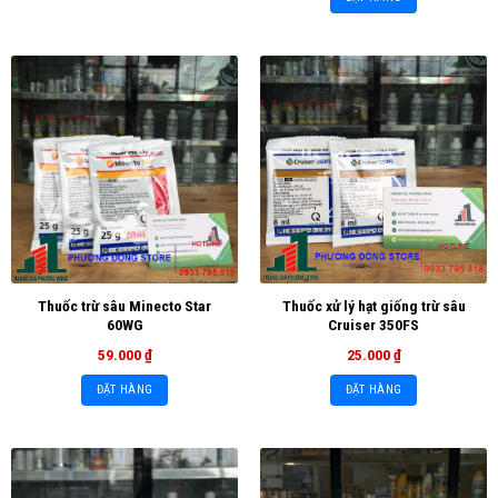
Thuốc trừ sâu Minecto Star
Thuốc xử lý hạt giống trừ sâu
60WG
Cruiser 350FS
59.000
₫
25.000
₫
ĐẶT HÀNG
ĐẶT HÀNG