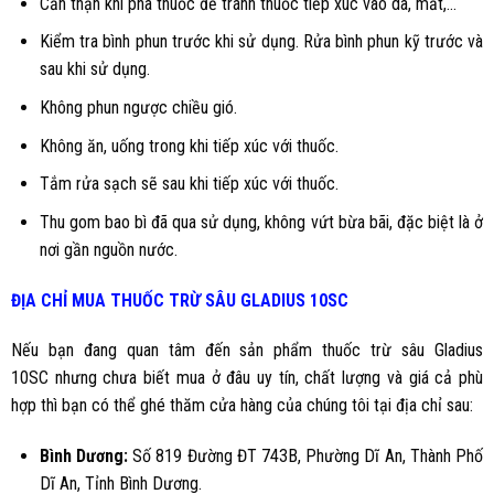
Cẩn thận khi pha thuốc để tránh thuốc tiếp xúc vào da, mắt,...
Kiểm tra bình phun trước khi sử dụng. Rửa bình phun kỹ trước và
sau khi sử dụng.
Không phun ngược chiều gió.
Không ăn, uống trong khi tiếp xúc với thuốc.
Tắm rửa sạch sẽ sau khi tiếp xúc với thuốc.
Thu gom bao bì đã qua sử dụng, không vứt bừa bãi, đặc biệt là ở
nơi gần nguồn nước.
ĐỊA CHỈ MUA
THUỐC TRỪ
SÂU
GLADIUS 10SC
Nếu bạn đang quan tâm đến sản phẩm
thuốc trừ
sâu Gladius
10SC
nhưng chưa biết mua ở đâu uy tín, chất lượng và giá cả phù
hợp thì bạn có thể ghé thăm cửa hàng của chúng tôi tại địa chỉ sau:
Bình Dương:
Số 819 Đường ĐT 743B, Phường Dĩ An, Thành Phố
Dĩ An, Tỉnh Bình Dương.