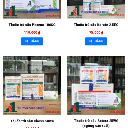
Thuốc trừ sâu Pexena 106SC
Thuốc trừ sâu Karate 2.5EC
119.000
₫
75.000
₫
ĐẶT HÀNG
ĐẶT HÀNG
Thuốc trừ sâu Actara 25WG
Thuốc trừ sâu Chess 50WG
(ngừng sản xuất)