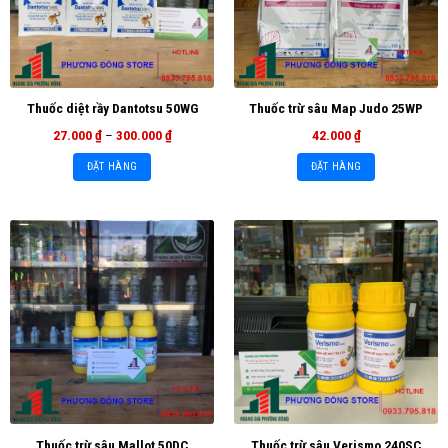
Thuốc diệt rầy Dantotsu 50WG
Thuốc trừ sâu Map Judo 25WP
27.000
₫
–
300.000
₫
42.000
₫
ĐẶT HÀNG
ĐẶT HÀNG
Thuốc trừ sâu Mallot 50DC
Thuốc trừ sâu Verismo 240SC