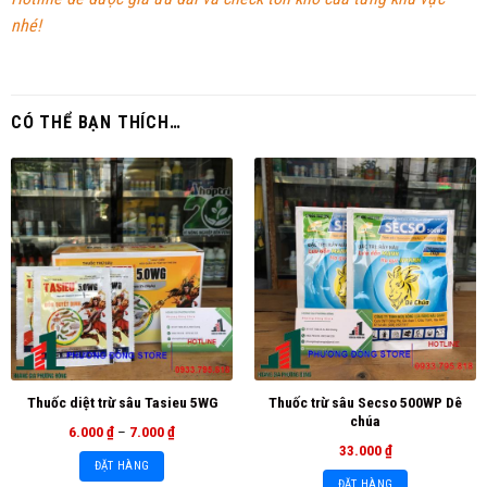
nhé!
CÓ THỂ BẠN THÍCH…
Thuốc trừ sâu Secso 500WP Dê
Thuốc diệt trừ sâu Tasieu 5WG
chúa
6.000
₫
–
7.000
₫
33.000
₫
ĐẶT HÀNG
ĐẶT HÀNG