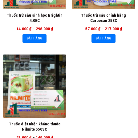
Thuốc trừ sâu sinh học Brightin
Thuốc trừ sâu chính hãng
4.0EC
Carbosan 25EC
14.000
₫
–
298.000
₫
57.000
₫
–
217.000
₫
ĐẶT HÀNG
ĐẶT HÀNG
Thuốc diệt nhện kháng thuốc
Nilmite 550SC
21.000
₫
–
149.000
₫