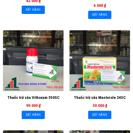
42.000
₫
6.000
₫
ĐẶT HÀNG
ĐẶT HÀNG
Thuốc trừ sâu Vithoxam 350SC
Thuốc trừ sâu Masterole 24SC
99.000
₫
30.000
₫
ĐẶT HÀNG
ĐẶT HÀNG