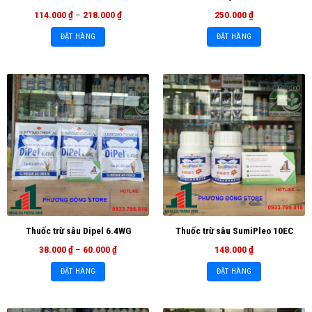
114.000
₫
–
218.000
₫
250.000
₫
ĐẶT HÀNG
ĐẶT HÀNG
Thuốc trừ sâu Dipel 6.4WG
Thuốc trừ sâu SumiPleo 10EC
38.000
₫
–
60.000
₫
148.000
₫
ĐẶT HÀNG
ĐẶT HÀNG