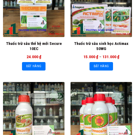
Thuốc trừ sâu thế hệ mới Secure
Thuốc trừ sâu sinh học Actimax
10EC
50WG
24.000
₫
15.000
₫
–
131.000
₫
ĐẶT HÀNG
ĐẶT HÀNG