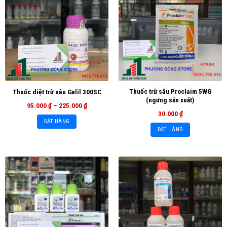
Thuốc trừ sâu Proclaim 5WG
Thuốc diệt trừ sâu Galil 300SC
(ngưng sản xuất)
95.000
₫
–
225.000
₫
30.000
₫
ĐẶT HÀNG
ĐẶT HÀNG