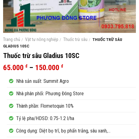
Trang chủ
/
Vật tư nông nghiệp
/
Thuốc trừ sâu
/
THUỐC TRỪ SÂU
GLADIUS 10SC
Thuốc trừ sâu Gladius 10SC
65.000
–
150.000
₫
₫
Nhà sản xuất: Summit Agro
Nhà phân phối: Phương Đông Store
Thành phần: Flometoquin 10%
Tỷ lệ pha/HDSD: 0.75-1.2 l/ha
Công dụng: Diệt bọ trĩ, bọ phấn trắng, sâu xanh,...