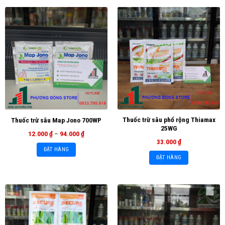
Thuốc trừ sâu phổ rộng Thiamax
Thuốc trừ sâu Map Jono 700WP
25WG
12.000
₫
–
94.000
₫
33.000
₫
ĐẶT HÀNG
ĐẶT HÀNG