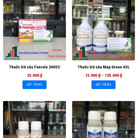
Thuốc trừ sâu Fenrole 240SC
Thuốc trừ sâu Map Green 6SL
23.000
₫
15.000
₫
–
125.000
₫
ĐẶT HÀNG
ĐẶT HÀNG