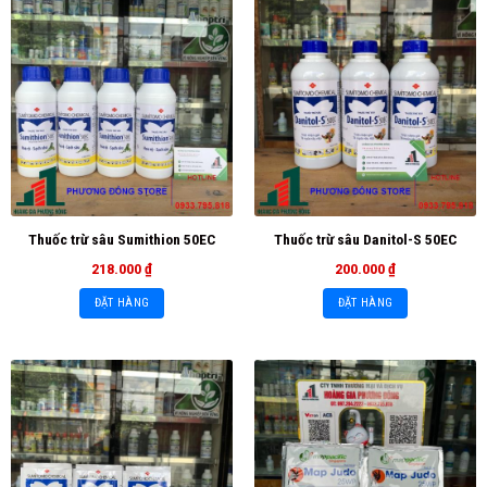
Thuốc trừ sâu Sumithion 50EC
Thuốc trừ sâu Danitol-S 50EC
218.000
₫
200.000
₫
ĐẶT HÀNG
ĐẶT HÀNG