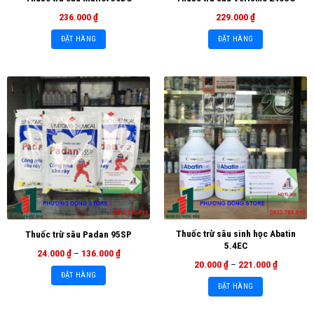
236.000
₫
229.000
₫
ĐẶT HÀNG
ĐẶT HÀNG
Thuốc trừ sâu sinh học Abatin
Thuốc trừ sâu Padan 95SP
5.4EC
24.000
₫
–
136.000
₫
20.000
₫
–
221.000
₫
ĐẶT HÀNG
ĐẶT HÀNG