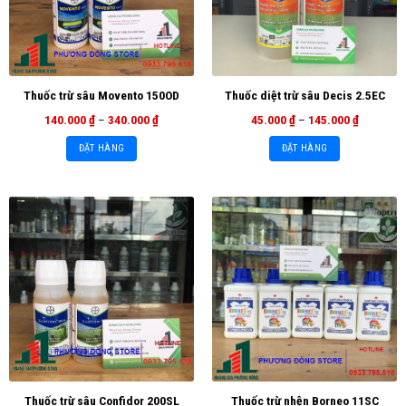
Thuốc trừ sâu Movento 150OD
Thuốc diệt trừ sâu Decis 2.5EC
140.000
₫
–
340.000
₫
45.000
₫
–
145.000
₫
ĐẶT HÀNG
ĐẶT HÀNG
Thuốc trừ sâu Confidor 200SL
Thuốc trừ nhện Borneo 11SC