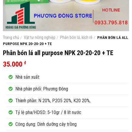
Trang chủ
/
Vật tư nông nghiệp
/
Phân bón lá, kích rễ
/
PHÂN BÓN LÁ ALL
PURPOSE NPK 20-20-20 + TE
Phân bón lá all purpose NPK 20-20-20 + TE
35.000
₫
Nhà sản xuất:
Nhà phân phối: Phương Đông
Thành phần: N 20%, P2O5 20%, K20 20%,
Tỷ lệ pha/HDSD: 5-10gr / 8 lít nước
Công dụng: Dinh dưỡng cây trồng