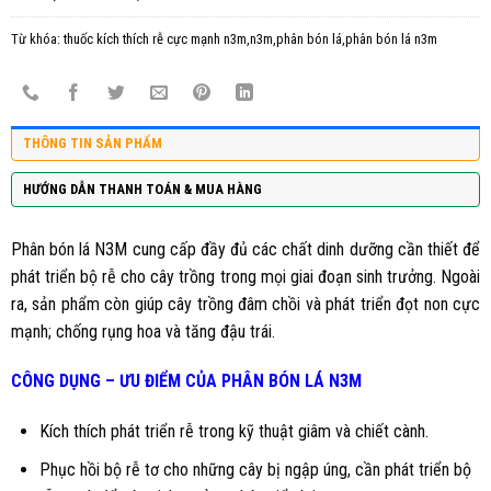
Từ khóa:
thuốc kích thích rễ cực mạnh n3m,n3m,phân bón lá,phân bón lá n3m
THÔNG TIN SẢN PHẨM
HƯỚNG DẪN THANH TOÁN & MUA HÀNG
Phân bón lá
N3M
cung cấp đầy đủ các chất dinh dưỡng cần thiết để
phát triển bộ rễ cho cây trồng trong mọi giai đoạn sinh trưởng. Ngoài
ra, sản phẩm còn giúp cây trồng đâm chồi và phát triển đọt non cực
mạnh; chống rụng hoa và tăng đậu trái.
CÔNG DỤNG – ƯU ĐIỂM CỦA PHÂN BÓN LÁ N3M
Kích thích phát triển rễ trong kỹ thuật giâm và chiết cành.
Phục hồi bộ rễ tơ cho những cây bị ngập úng, cần phát triển bộ