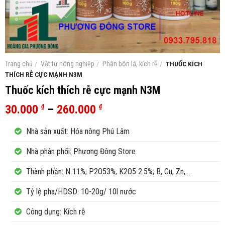
Trang chủ
/
Vật tư nông nghiệp
/
Phân bón lá, kích rễ
/
THUỐC KÍCH
THÍCH RỄ CỰC MẠNH N3M
Thuốc kích thích rễ cực mạnh N3M
30.000
–
260.000
₫
₫
Nhà sản xuất: Hóa nông Phú Lâm
Nhà phân phối: Phương Đông Store
Thành phần: N 11%; P2O53%; K2O5 2.5%; B, Cu, Zn,…
Tỷ lệ pha/HDSD: 10-20g/ 10l nước
Công dụng: Kích rễ