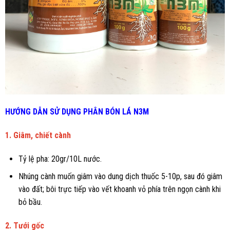
HƯỚNG DẪN SỬ DỤNG
PHÂN BÓN LÁ
N3M
1. Giâm, chiết cành
Tỷ lệ pha: 20gr/10L nước.
Nhúng cành muốn giâm vào dung dịch thuốc 5-10p, sau đó giâm
vào đất; bôi trực tiếp vào vết khoanh vỏ phía trên ngọn cành khi
bỏ bầu.
2. Tưới gốc