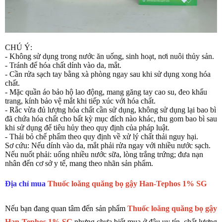
CHÚ Ý:
- Không sử dụng trong nước ăn uống, sinh hoạt, nơi nuôi thủy sản.
- Tránh để hóa chất dính vào da, mắt.
- Cần rửa sạch tay bằng xà phòng ngay sau khi sử dụng xong hóa
chất.
- Mặc quần áo bảo hộ lao động, mang găng tay cao su, đeo khẩu
trang, kính bảo vệ mắt khi tiếp xúc với hóa chất.
- Rắc vừa đủ lượng hóa chất cần sử dụng, không sử dụng lại bao bì
đã chứa hóa chất cho bất kỳ mục đích nào khác, thu gom bao bì sau
khi sử dụng để tiêu hủy theo quy định của pháp luật.
- Thải bỏ chế phẩm theo quy định về xử lý chất thải nguy hại.
Sơ cứu: Nếu dính vào da, mắt phải rửa ngay với nhiều nước sạch.
Nếu nuốt phải: uống nhiều nước sữa, lòng trắng trứng; đưa nạn
nhân đến cơ sở y tế, mang theo nhãn sản phẩm.
Địa chỉ mua
Thuốc loăng quăng bọ gậy Han-Tephos 1% SG
Nếu bạn đang quan tâm đến sản phẩm
Thuốc loăng quăng bọ gậy
Han-Tephos 1% SG
nhưng chưa biết mua ở đâu uy tín, chất lượng