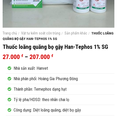
Trang chủ
/
Vật tư kiểm soát côn trùng
/
Sản phẩm khác
/
THUỐC LOĂNG
QUĂNG BỌ GẬY HAN-TEPHOS 1% SG
Thuốc loăng quăng bọ gậy Han-Tephos 1% SG
27.000
–
207.000
₫
₫
Nhà sản xuất: Hanvet
Nhà phân phối: Hoàng Gia Phương Đông
Thành phần: Temephos dạng hạt
Tỷ lệ pha/HDSD: theo nhãn chai lọ
Công dụng: Diệt loăng quăng, diệt bọ gậy