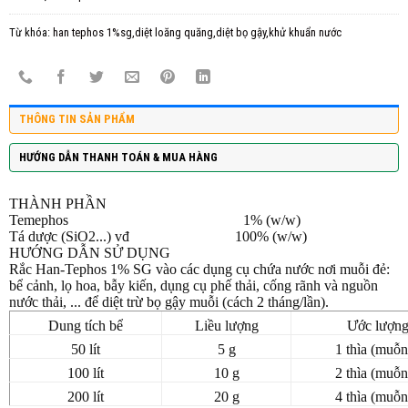
Từ khóa:
han tephos 1%sg,diệt loăng quăng,diệt bọ gậy,khử khuẩn nước
THÔNG TIN SẢN PHẨM
HƯỚNG DẪN THANH TOÁN & MUA HÀNG
THÀNH PHẦN
Temephos 1% (w/w)
Tá dược (SiO2...) vđ 100% (w/w)
HƯỚNG DẪN SỬ DỤNG
Rắc Han-Tephos 1% SG vào các dụng cụ chứa nước nơi muỗi đẻ:
bể cảnh, lọ hoa, bẫy kiến, dụng cụ phế thải, cống rãnh và nguồn
nước thải, ... để diệt trừ bọ gậy muỗi (cách 2 tháng/lần).
Dung tích bể
Liều lượng
Ước lượn
50 lít
5 g
1 thìa (muỗn
100 lít
10 g
2 thìa (muỗn
200 lít
20 g
4 thìa (muỗn