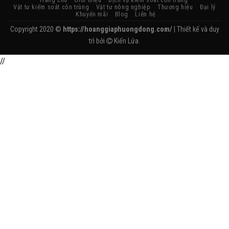
Vật tư kiểm soát côn trùng
Vật tư nông nghiệp
Thương hiệu
Đại lý
Khuyến mãi
Blog
Liên hệ
Copyright 2020 ©
https://hoanggiaphuongdong.com/
| Thiết kế và duy
trì bởi
Kiến Lửa.
//