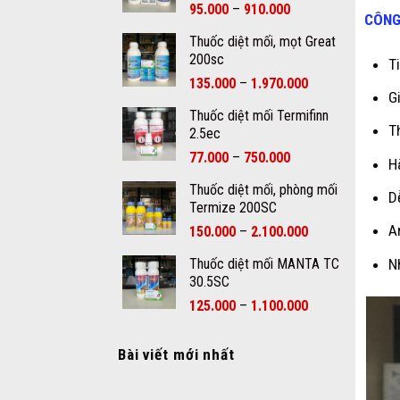
–
95.000
910.000
CÔNG
Thuốc diệt mối, mọt Great
200sc
T
–
135.000
1.970.000
G
Thuốc diệt mối Termifinn
T
2.5ec
–
77.000
750.000
H
Thuốc diệt mối, phòng mối
D
Termize 200SC
A
–
150.000
2.100.000
N
Thuốc diệt mối MANTA TC
30.5SC
–
125.000
1.100.000
Bài viết mới nhất