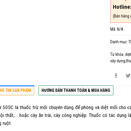
Hotline
(Bán hàng 
Mã:
N/A
Danh mục:
T
Từ khóa:
diệ
xây dựng,thu
NG TIN SẢN PHẨM
HƯỚNG DẪN THANH TOÁN & MUA HÀNG
r 50SC là thuốc trừ mối chuyên dùng để phòng và diệt mối cho các
nội thất,... hoặc cây ăn trái, cây công nghiệp. Thuốc có tác dụng l
 ruột.