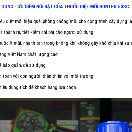
 DỤNG - ƯU ĐIỂM NỐI BẬT CỦA THUỐC DIỆT MỐI
HUNTER 50SC
iêu diệt mối hiệu quả, phòng chống mối cho công trình xây dựng lâ
iá thành rẻ, tiết kiệm chi phí cho người sử dụng.
huốc ít mùi, nhanh tan trong không khí, không gây khó chịu khi sử
àng Việt Nam chất lượng cao.
ễ bảo quản, dễ sử dụng.
n toàn với con người, thân thiện với môi trường.
hiều dung tích để khách hàng lựa chọn.