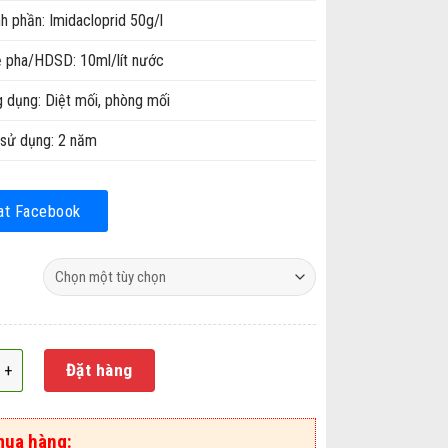
 phần: Imidacloprid 50g/l
ệ pha/HDSD: 10ml/lít nước
 dụng: Diệt mối, phòng mối
sử dụng: 2 năm
at Facebook
 mối và phòng mối Hunter 50SC số lượng
Đặt hàng
mua hàng: