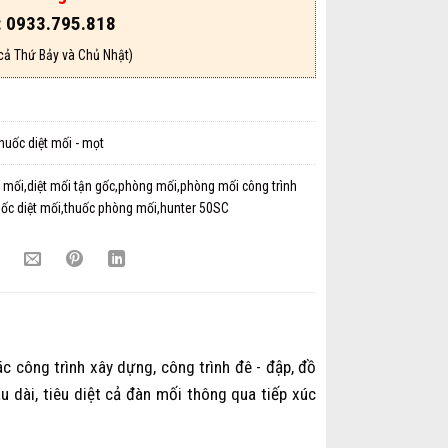
: 0933.795.818
cả Thứ Bảy và Chủ Nhật)
huốc diệt mối - mọt
t mối,diệt mối tận gốc,phòng mối,phòng mối công trình
ốc diệt mối,thuốc phòng mối,hunter 50SC
 công trình xây dựng, công trình đê - đập, đồ
âu dài, tiêu diệt cả đàn mối thông qua tiếp xúc