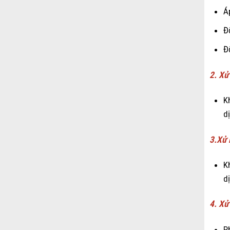
Á
Đ
Đ
2. Xử 
K
d
3.Xử 
K
d
4. Xử
P