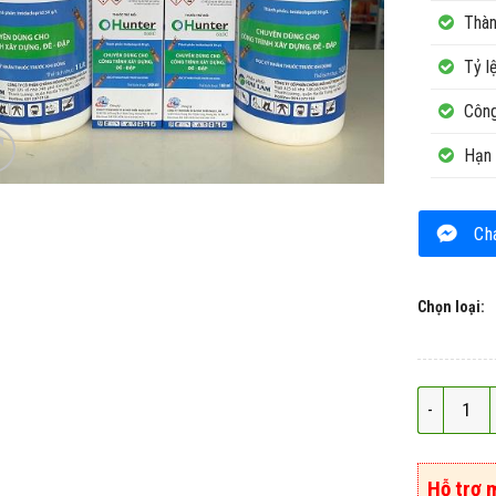
Thành
Tỷ l
Công
Hạn 
Ch
Chọn loại:
Thuốc diệt
Hỗ trợ 