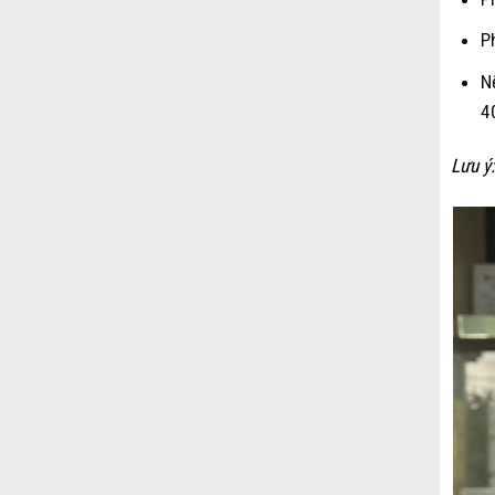
P
N
4
Lưu ý