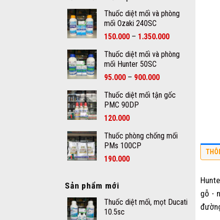
Thuốc diệt mối và phòng
mối Ozaki 240SC
–
150.000
1.350.000
Thuốc diệt mối và phòng
mối Hunter 50SC
–
95.000
900.000
Thuốc diệt mối tận gốc
PMC 90DP
120.000
Thuốc phòng chống mối
PMs 100CP
THÔ
190.000
Hunte
Sản phẩm mới
gỗ - 
Thuốc diệt mối, mọt Ducati
đường
10.5sc