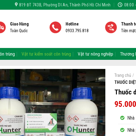
819 ĐT 743B, Phường Dĩ An, Thành Phố Hồ Chí Minh
08:00 
Giao Hàng
Hotline
Thanh t
Toàn Quốc
0933.795.818
Tiền mặ
ôn trùng
Vật tư kiểm soát côn trùng
Vật tư nông nghiệp
Thương 
/
Trang chủ
THUỐC DIỆ
Thuốc d
95.00
Nhà 
Nhà 