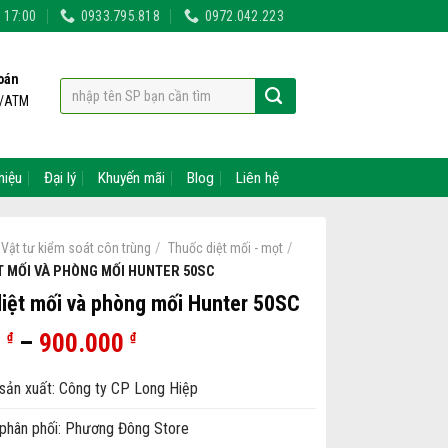
- 17:00
0933.795.818
0972.042.223
oán
t/ATM
hiệu
Đại lý
Khuyến mãi
Blog
Liên hệ
/
/
Vật tư kiểm soát côn trùng
Thuốc diệt mối - mọt
T MỐI VÀ PHÒNG MỐI HUNTER 50SC
iệt mối và phòng mối Hunter 50SC
0
–
900.000
₫
₫
sản xuất: Công ty CP Long Hiệp
phân phối: Phương Đông Store