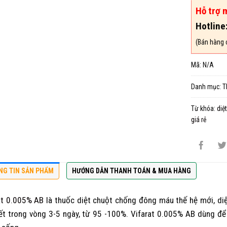
Hỗ trợ 
Hotline
(Bán hàng 
Mã:
N/A
Danh mục:
T
Từ khóa:
diệ
giá rẻ
NG TIN SẢN PHẨM
HƯỚNG DẪN THANH TOÁN & MUA HÀNG
at 0.005% AB
là thuốc diệt chuột chống đông máu thế hệ mới, diệt
ết trong vòng 3-5 ngày, từ 95 -100%. Vifarat 0.005% AB dùng để