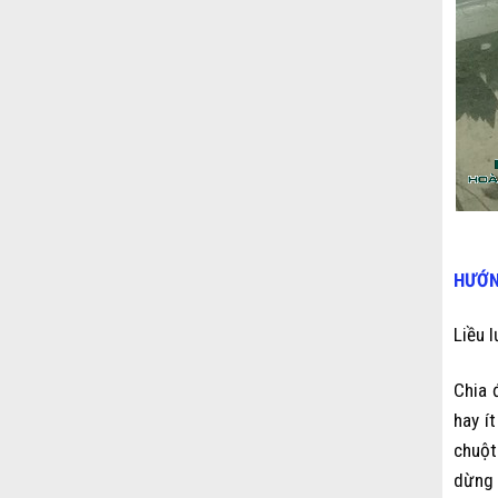
HƯỚN
Liều 
Chia 
hay í
chuột
dừng ă