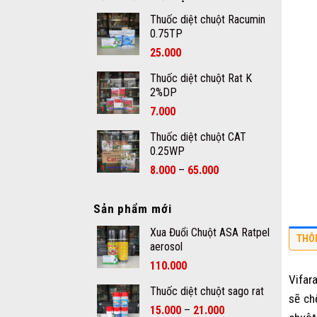
Thuốc diệt chuột Racumin
0.75TP
25.000
Thuốc diệt chuột Rat K
2%DP
7.000
Thuốc diệt chuột CAT
0.25WP
–
8.000
65.000
Sản phẩm mới
Xua Đuổi Chuột ASA Ratpel
THÔ
aerosol
110.000
Vifar
Thuốc diệt chuột sago rat
sẽ ch
–
15.000
21.000