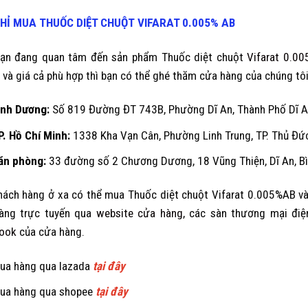
CHỈ MUA
THUỐC DIỆT CHUỘT
VIFARAT 0.005% AB
ạn đang quan tâm đến sản phẩm Thuốc diệt chuột
Vifarat 0.0
 và giá cả phù hợp thì bạn có thể ghé thăm cửa hàng của chúng tôi 
ình Dương
:
Số 819 Đường ĐT 743B, Phường Dĩ An, Thành Phố Dĩ An
P. Hồ Chí Minh:
1338 Kha Vạn Cân, Phường Linh Trung, TP. Thủ Đức
ăn phòng:
33 đường số 2 Chương Dương, 18 Vũng Thiện, Dĩ An, B
hách hàng ở xa có thể mua Thuốc diệt chuột Vifarat 0.005%AB và
àng trực tuyến qua
website cửa hàng
, các sàn thương mại điệ
ook
của cửa hàng.
ua hàng qua lazada
tại đây
ua hàng qua shopee
tại đây