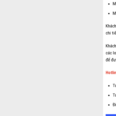
M
M
Khách
chi ti
Khách
các l
để đư
Hotli
T
T
Đ