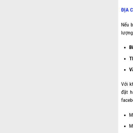
ĐỊA 
Nếu b
lượng
B
T
V
Với k
đặt h
faceb
M
M