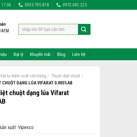
- 17:00
0933.795.818
0972.042.223
oán
t/ATM
hiệu
Đại lý
Khuyến mãi
Blog
Liên hệ
/
/
Vật tư kiểm soát côn trùng
Thuốc diệt chuột
T CHUỘT DẠNG LÚA VIFARAT 0.005%AB
iệt chuột dạng lúa Vifarat
AB
sản xuất: Vipesco