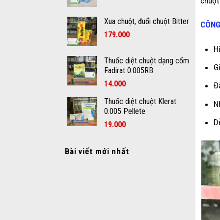
chuột
Xua chuột, đuổi chuột Bitter
CÔNG
179.000
H
Thuốc diệt chuột dạng cốm
G
Fadirat 0.005RB
14.000
Đ
Thuốc diệt chuột Klerat
N
0.005 Pellete
D
19.000
Bài viết mới nhất