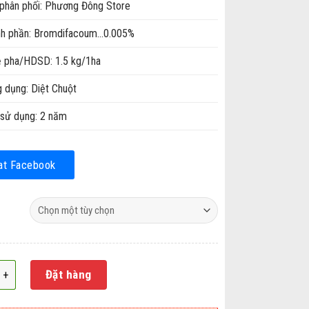
phân phối: Phương Đông Store
h phần: Bromdifacoum...0.005%
ệ pha/HDSD: 1.5 kg/1ha
 dụng: Diệt Chuột
sử dụng: 2 năm
at Facebook
 chuột dạng lúa Vifarat 0.005%AB số lượng
Đặt hàng