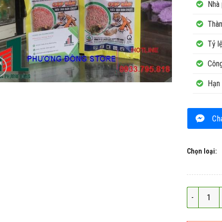
Nhà 
Thàn
Tỷ l
Công
Hạn 
Ch
Chọn loại:
Thuốc diệt