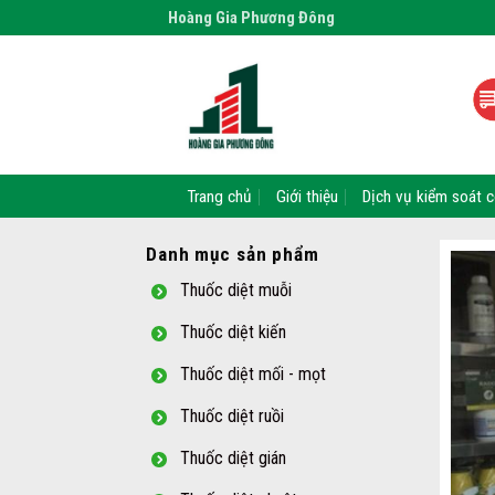
Skip
Hoàng Gia Phương Đông
to
content
Trang chủ
Giới thiệu
Dịch vụ kiểm soát c
Danh mục sản phẩm
Thuốc diệt muỗi
Thuốc diệt kiến
Thuốc diệt mối - mọt
Thuốc diệt ruồi
Thuốc diệt gián