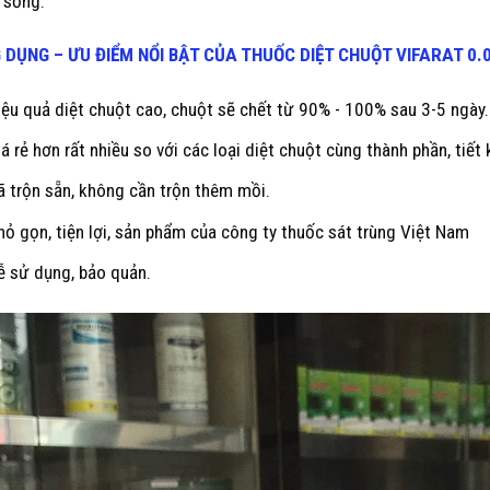
 sống.
 DỤNG – ƯU ĐIỂM NỔI BẬT CỦA THUỐC DIỆT CHUỘT
VIFARAT 0.
iệu quả diệt chuột cao, chuột sẽ chết từ 90% - 100% sau 3-5 ngày.
iá rẻ hơn rất nhiều so với các loại diệt chuột cùng thành phần, tiế
ã trộn sẵn, không cần trộn thêm mồi.
hỏ gọn, tiện lợi, sản phẩm của công ty thuốc sát trùng Việt Nam
ễ sử dụng, bảo quản.