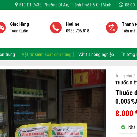
819 ĐT 743B, Phường Dĩ An, Thành Phố Hồ Chí Minh
08:00 
Giao Hàng
Hotline
Thanh t
Toàn Quốc
0933.795.818
Tiền mặ
ôn trùng
Vật tư kiểm soát côn trùng
Vật tư nông nghiệp
Thương 
/
Trang chủ
THUỐC DIỆ
Thuốc d
0.005%
8.000
₫
Nhà 