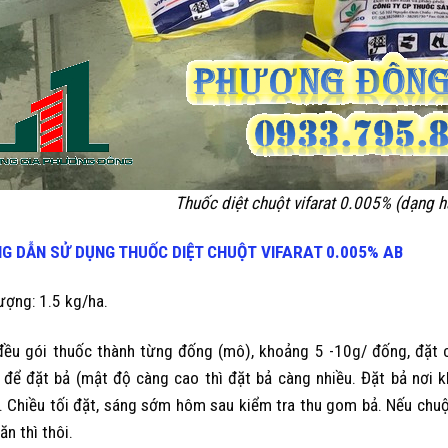
Thuốc diệt chuột vifarat 0.005% (dạng hạ
G DẪN SỬ DỤNG THUỐC DIỆT CHUỘT
VIFARAT 0.005% AB
lượng: 1.5 kg/ha.
đều gói thuốc thành từng đống (mô), khoảng 5 -10g/ đống, đặt 
t để đặt bả (mật độ càng cao thì đặt bả càng nhiều. Đặt bả nơi 
. Chiều tối đặt, sáng sớm hôm sau kiểm tra thu gom bả. Nếu chuột
n thì thôi.