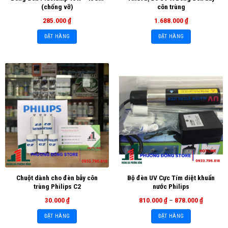
(chống vỡ)
côn trùng
285.000
₫
1.688.000
₫
ĐẶT HÀNG
ĐẶT HÀNG
Chuột dành cho đèn bẫy côn
Bộ đèn UV Cực Tím diệt khuẩn
trùng Philips C2
nước Philips
30.000
₫
810.000
₫
–
878.000
₫
ĐẶT HÀNG
ĐẶT HÀNG