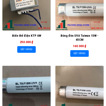
Bóng đèn UVA Taiwan 15W -
Biến thế điện KTP 6W
45CM
250.000
₫
160.000
₫
ĐẶT HÀNG
ĐẶT HÀNG