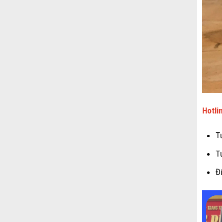
Hotli
T
T
Đ