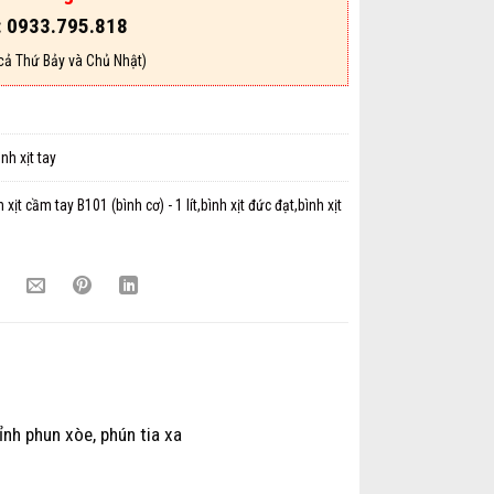
: 0933.795.818
cả Thứ Bảy và Chủ Nhật)
ình xịt tay
h xịt cầm tay B101 (bình cơ) - 1 lít,bình xịt đức đạt,bình xịt
nh phun xòe, phún tia xa