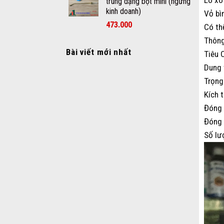
trùng dạng bột mini (ngừng
kinh doanh)
Vỏ bì
473.000
Có th
Thông
Bài viết mới nhất
Tiêu 
Dung 
Trọng
Kích 
Đóng 
Đóng 
Số lư