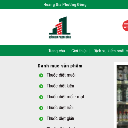
Skip
Hoàng Gia Phương Đông
to
content
Trang chủ
Giới thiệu
Dịch vụ kiểm soát c
Danh mục sản phẩm
Thuốc diệt muỗi
Thuốc diệt kiến
Thuốc diệt mối - mọt
Thuốc diệt ruồi
Thuốc diệt gián