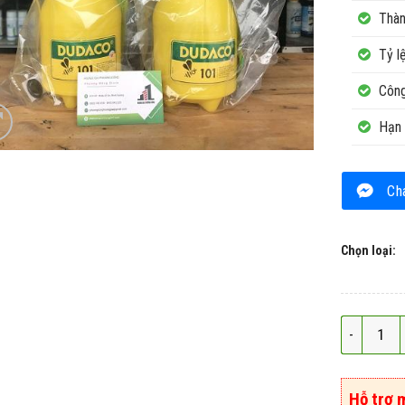
Thàn
Tỷ l
Công
Hạn 
Ch
Chọn loại:
Bình xịt cầ
Hỗ trợ 