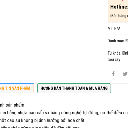
Hotline
(Bán hàng 
Mã:
N/A
Danh mục:
B
Từ khóa:
Bìn
tưới cây
NG TIN SẢN PHẨM
HƯỚNG DẪN THANH TOÁN & MUA HÀNG
ính sản phẩm
hun bằng nhựa cao cấp sx bằng công nghệ tự động, có thể điều chỉ
hốt cao su không bị ảnh hưởng bởi hoá chất
 bằng thép cứng gia nhiệt, độ đàn hồi cao