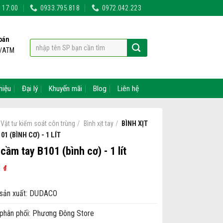
- 17:00
0933.795.818
0972.042.223
oán
t/ATM
hiệu
Đại lý
Khuyến mãi
Blog
Liên hệ
/
/
BÌNH XỊT
Vật tư kiểm soát côn trùng
Bình xịt tay
1 (BÌNH CƠ) - 1 LÍT
 cầm tay B101 (bình cơ) - 1 lít
0
₫
sản xuất: DUDACO
phân phối: Phương Đông Store