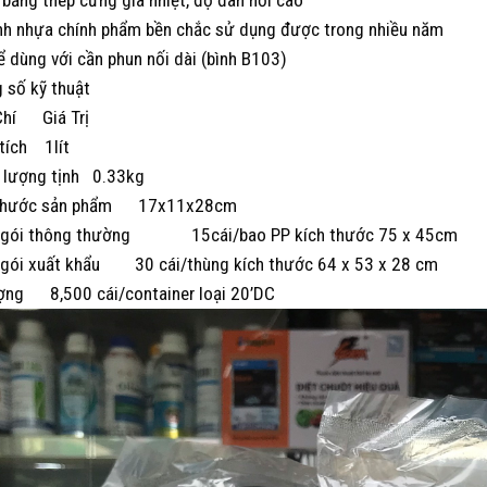
nh nhựa chính phẩm bền chắc sử dụng được trong nhiều năm
ể dùng với cần phun nối dài (bình B103)
 số kỹ thuật
Chí
Giá Trị
tích
1lít
 lượng tịnh
0.33kg
thước sản phẩm
17x11x28cm
gói thông thường
15cái/bao PP kích thước 75 x 45cm
gói xuất khẩu
30 cái/thùng kích thước 64 x 53 x 28 cm
ợng
8,500 cái/container loại 20’DC