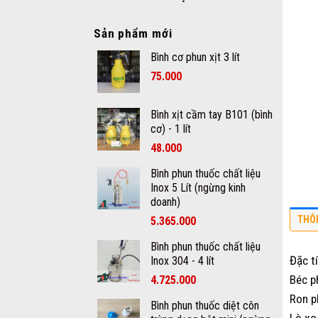
Sản phẩm mới
Bình cơ phun xịt 3 lít
75.000
Bình xịt cầm tay B101 (bình
cơ) - 1 lít
48.000
Bình phun thuốc chất liệu
Inox 5 Lít (ngừng kinh
doanh)
THÔ
5.365.000
Bình phun thuốc chất liệu
Đặc t
Inox 304 - 4 lít
Béc p
4.725.000
Ron p
Bình phun thuốc diệt côn
Lò xo