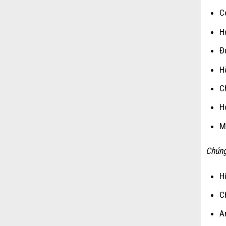
C
H
Đ
H
C
H
M
Chúng
H
C
A