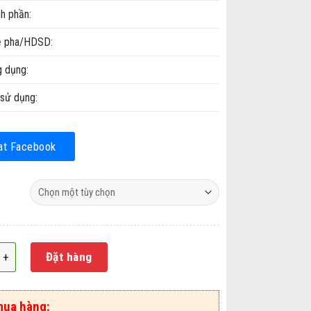
h phần:
ệ pha/HDSD:
 dụng:
sử dụng:
at Facebook
m tay B101 (bình cơ) - 1 lít số lượng
Đặt hàng
mua hàng: