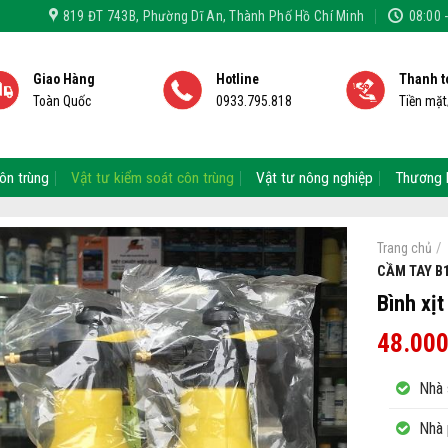
819 ĐT 743B, Phường Dĩ An, Thành Phố Hồ Chí Minh
08:00 
Giao Hàng
Hotline
Thanh t
Toàn Quốc
0933.795.818
Tiền mặ
ôn trùng
Vật tư kiểm soát côn trùng
Vật tư nông nghiệp
Thương 
/
Trang chủ
CẦM TAY B10
Bình xịt
48.00
Nhà 
Nhà 