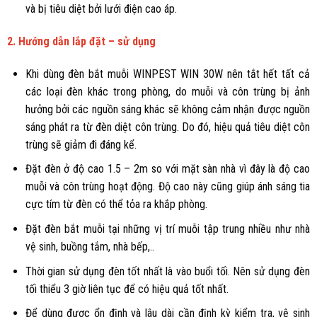
và bị tiêu diệt bởi lưới điện cao áp.
2. Hướng dẫn lắp đặt – sử dụng
Khi dùng đèn bắt muỗi
WINPEST WIN 30W
nên tắt hết tất cả
các loại đèn khác trong phòng, do muỗi và côn trùng bị ảnh
hưởng bởi các nguồn sáng khác sẽ không cảm nhận được nguồn
sáng phát ra từ đèn diệt côn trùng. Do đó, hiệu quả tiêu diệt côn
trùng sẽ giảm đi đáng kể.
Đặt đèn ở độ cao 1.5 – 2m so với mặt sàn nhà vì đây là độ cao
muỗi và côn trùng hoạt động. Độ cao này cũng giúp ánh sáng tia
cực tím từ đèn có thể tỏa ra khắp phòng.
Đặt đèn bắt muỗi tại những vị trí muỗi tập trung nhiều như nhà
vệ sinh, buồng tắm, nhà bếp,..
Thời gian sử dụng đèn tốt nhất là vào buổi tối. Nên sử dụng đèn
tối thiểu 3 giờ liên tục để có hiệu quả tốt nhất.
Để dùng được ổn định và lâu dài cần định kỳ kiểm tra, vệ sinh