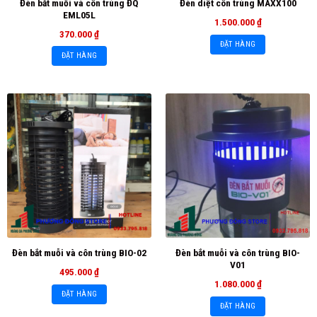
Đèn bắt muỗi và côn trùng ĐQ
Đèn diệt côn trùng MAXX100
EML05L
1.500.000
₫
370.000
₫
ĐẶT HÀNG
ĐẶT HÀNG
Đèn bắt muỗi và côn trùng BIO-
Đèn bắt muỗi và côn trùng BIO-02
V01
495.000
₫
1.080.000
₫
ĐẶT HÀNG
ĐẶT HÀNG