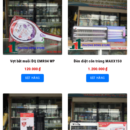
Vợt bắt muỗi ĐQ EMR04 WP
Đèn diệt côn trùng MAXX150
120.000
₫
1.200.000
₫
ĐẶT HÀNG
ĐẶT HÀNG