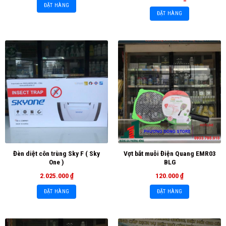
ĐẶT HÀNG
ĐẶT HÀNG
Đèn diệt côn trùng Sky F ( Sky
Vợt bắt muỗi Điện Quang EMR03
One )
BLG
2.025.000
₫
120.000
₫
ĐẶT HÀNG
ĐẶT HÀNG