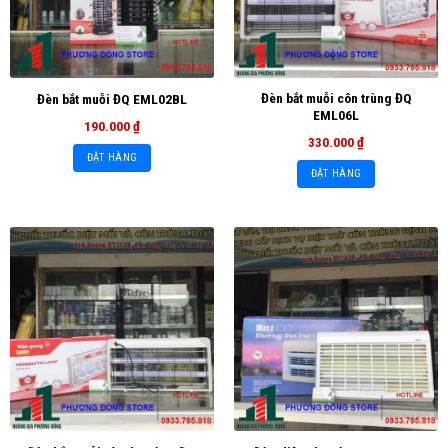
Đèn bắt muỗi côn trùng ĐQ
Đèn bắt muỗi ĐQ EML02BL
EML06L
190.000
₫
330.000
₫
ĐẶT HÀNG
ĐẶT HÀNG