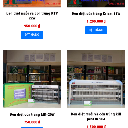
Đèn diệt muỗi và côn trùng KTP
Đèn diệt côn trùng Krism 11W
22W
1.200.000
₫
950.000
₫
ĐẶT HÀNG
ĐẶT HÀNG
Đèn diệt muỗi và côn trùng kill
Đèn diệt côn trùng MD-20W
pest IK 204
750.000
₫
1.500.000
₫