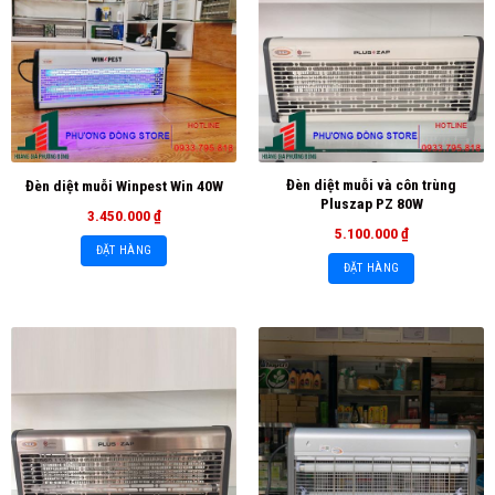
Đèn diệt muỗi và côn trùng
Đèn diệt muỗi Winpest Win 40W
Pluszap PZ 80W
3.450.000
₫
5.100.000
₫
ĐẶT HÀNG
ĐẶT HÀNG